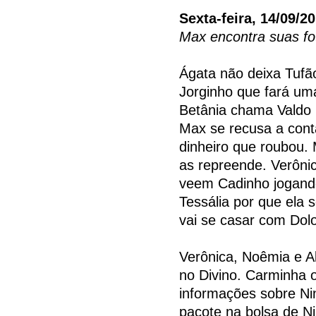
Sexta-feira, 14/09/2
Max encontra suas fo
Ágata não deixa Tufão
Jorginho que fará um
Betânia chama Valdo pa
Max se recusa a cont
dinheiro que roubou. 
as repreende. Verôni
veem Cadinho jogando
Tessália por que ela 
vai se casar com Dol
Verônica, Noêmia e A
no Divino. Carminha o
informações sobre Ni
pacote na bolsa de Nin