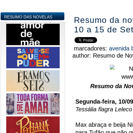
RESUMO DAS NOVELAS
Resumo da nove
10 a 15 de Se
marcadores:
avenida 
author:
Resumo de Nov
Resumo da Nov
Segunda-feira, 10/0
Tessália flagra Lelec
Max abraça e beija Ni
para Tufão que não q