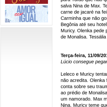
salva Nina de Max. T
carne de jacaré na fe
Carminha que não go
Begônia até seu hote
Muricy. Olenka pede 
de Monalisa. Tessália
Terça-feira, 11/09/20
Lúcio consegue pegar
Leleco e Muricy tenta
não acredita. Olenka 
conta sobre seu trau
ao prédio de Monalis
um namorado. Max ma
Nina. Muricy teme qu