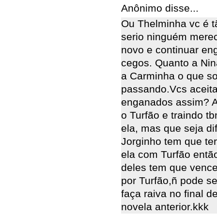
Anônimo disse...
Ou Thelminha vc é t
serio ninguém merec
novo e continuar eng
cegos. Quanto a Nin
a Carminha o que sof
passando.Vcs aceita
enganados assim? A
o Turfão e traindo 
ela, mas que seja di
Jorginho tem que t
ela com Turfão entã
deles tem que venc
por Turfão,ñ pode se
faça raiva no final
novela anterior.kkk