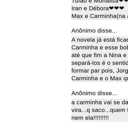
Tufão e Monalisa❤
Iran e Débora❤❤❤
Max e Carminha(na 
Anônimo disse...
A novela já está fi
Carminha e esse bo
até que fim a Nina e
separá-los é o sent
formar par pois, Jor
Carminha e o Max q
Anônimo disse...
a carminha vai se d
vira...q saco...quem
nem ela!!!!!!!!!