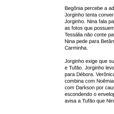
Begônia percebe a ad
Jorginho tenta conve
Jorginho. Nina fala p
as fotos que possuem
Tessália não conte pa
Nina pede para Betâni
Carminha.
Jorginho exige que s
e Tufão. Jorginho le
para Débora. Verônic
combina com Noêmia e
com Darkson por caus
escondendo o envelop
avisa a Tufão que Nin