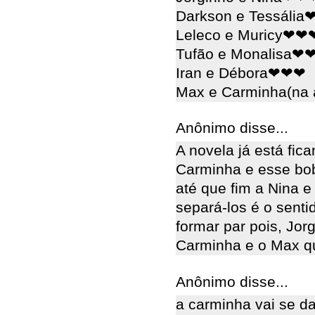
Darkson e Tessáli
Leleco e Muricy❤❤
Tufão e Monalisa❤
Iran e Débora❤❤❤
Max e Carminha(na 
Anônimo disse...
A novela já está fi
Carminha e esse bo
até que fim a Nina e
separá-los é o sent
formar par pois, Jor
Carminha e o Max q
Anônimo disse...
a carminha vai se d