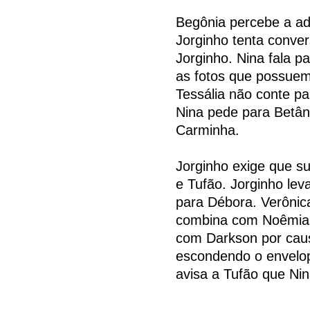
Begônia percebe a ad
Jorginho tenta conve
Jorginho. Nina fala p
as fotos que possuem
Tessália não conte pa
Nina pede para Betâni
Carminha.
Jorginho exige que s
e Tufão. Jorginho le
para Débora. Verônic
combina com Noêmia e
com Darkson por caus
escondendo o envelop
avisa a Tufão que Nin