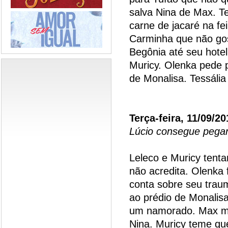
salva Nina de Max. T
carne de jacaré na fe
Carminha que não go
Begônia até seu hote
Muricy. Olenka pede 
de Monalisa. Tessália
Terça-feira, 11/09/20
Lúcio consegue pegar
Leleco e Muricy tenta
não acredita. Olenka 
conta sobre seu trau
ao prédio de Monalis
um namorado. Max ma
Nina. Muricy teme qu