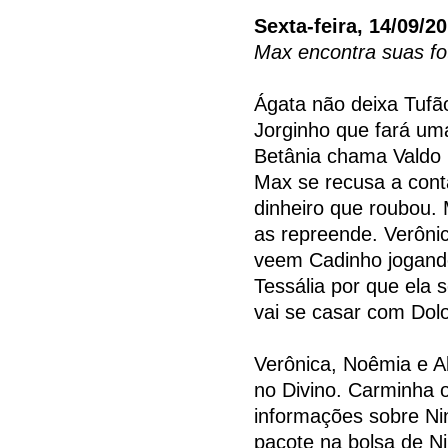
Sexta-feira, 14/09/2
Max encontra suas fo
Ágata não deixa Tufão
Jorginho que fará um
Betânia chama Valdo pa
Max se recusa a cont
dinheiro que roubou. 
as repreende. Verôni
veem Cadinho jogando
Tessália por que ela 
vai se casar com Dol
Verônica, Noêmia e A
no Divino. Carminha o
informações sobre Ni
pacote na bolsa de Nin