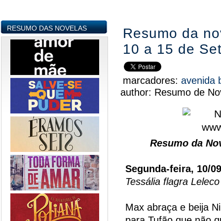
RESUMO DAS NOVELAS
Resumo da nove
10 a 15 de Se
marcadores:
avenida 
author:
Resumo de Nov
Resumo da Nov
Segunda-feira, 10/0
Tessália flagra Lelec
Max abraça e beija Ni
para Tufão que não q