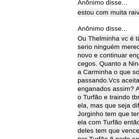
Anônimo disse...
estou com muita rai
Anônimo disse...
Ou Thelminha vc é t
serio ninguém merec
novo e continuar eng
cegos. Quanto a Nin
a Carminha o que sof
passando.Vcs aceita
enganados assim? A
o Turfão e traindo 
ela, mas que seja di
Jorginho tem que t
ela com Turfão entã
deles tem que venc
por Turfão,ñ pode se