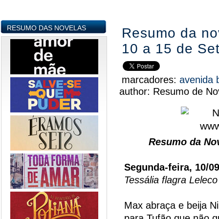
RESUMO DAS NOVELAS
Resumo da nove
10 a 15 de Se
marcadores:
avenida 
author:
Resumo de Nov
Resumo da Nov
Segunda-feira, 10/0
Tessália flagra Lelec
Max abraça e beija Ni
para Tufão que não q