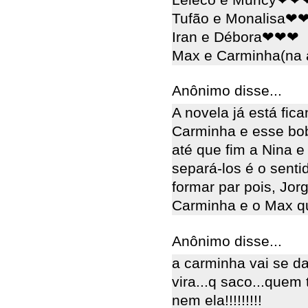
Tufão e Monalisa❤
Iran e Débora❤❤❤
Max e Carminha(na 
Anônimo disse...
A novela já está fi
Carminha e esse bo
até que fim a Nina e
separá-los é o sent
formar par pois, Jor
Carminha e o Max q
Anônimo disse...
a carminha vai se d
vira...q saco...quem
nem ela!!!!!!!!!