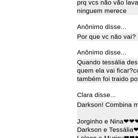
prq vcs não vão lav
ninguem merece
Anônimo disse...
Por que vc não vai?
Anônimo disse...
Quando tessália des
quem ela vai ficar?
também foi traido p
Clara disse...
Darkson! Combina mu
Jorginho e Nina❤❤
Darkson e Tessáli
Leleco e Muricy❤❤