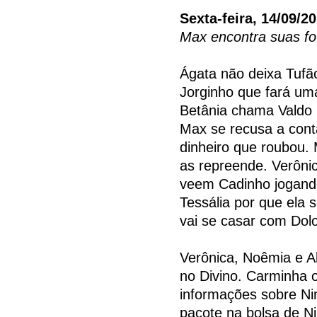
Sexta-feira, 14/09/2
Max encontra suas fo
Ágata não deixa Tufão
Jorginho que fará um
Betânia chama Valdo pa
Max se recusa a cont
dinheiro que roubou. 
as repreende. Verôni
veem Cadinho jogando
Tessália por que ela 
vai se casar com Dol
Verônica, Noêmia e A
no Divino. Carminha o
informações sobre Ni
pacote na bolsa de Nin