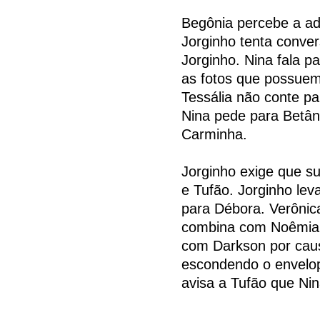
Begônia percebe a ad
Jorginho tenta conve
Jorginho. Nina fala p
as fotos que possuem
Tessália não conte pa
Nina pede para Betâni
Carminha.
Jorginho exige que s
e Tufão. Jorginho le
para Débora. Verônic
combina com Noêmia e
com Darkson por caus
escondendo o envelop
avisa a Tufão que Nin