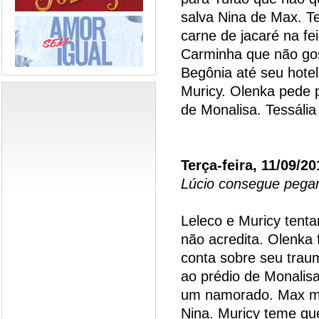
salva Nina de Max. T
carne de jacaré na fe
Carminha que não go
Begônia até seu hote
Muricy. Olenka pede 
de Monalisa. Tessália
Terça-feira, 11/09/20
Lúcio consegue pegar
Leleco e Muricy tenta
não acredita. Olenka 
conta sobre seu trau
ao prédio de Monalis
um namorado. Max ma
Nina. Muricy teme qu