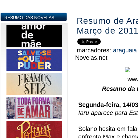
RESUMO DAS NOVELAS
Resumo de Ara
Março de 201
marcadores:
araguai
Novelas.net
Resumo da N
Segunda-feira, 14/0
Iaru aparece para Est
Solano hesita em fal
enfrenta Max e cham