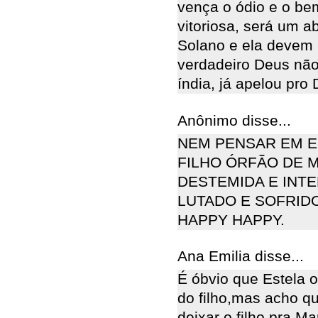
vença o ódio e o bem
vitoriosa, será um 
Solano e ela devem p
verdadeiro Deus não
índia, já apelou pro
Anônimo disse...
NEM PENSAR EM E
FILHO ÓRFÃO DE M
DESTEMIDA E INT
LUTADO E SOFRIDO
HAPPY HAPPY.
Ana Emilia disse...
É óbvio que Estela o
do filho,mas acho q
deixar o filho pra M