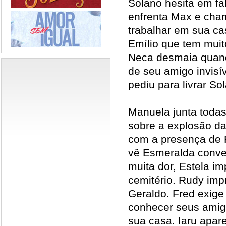
Solano hesita em fa
enfrenta Max e cha
trabalhar em sua ca
Emílio que tem muit
Neca desmaia quan
de seu amigo invisív
pediu para livrar So
Manuela junta todas 
sobre a explosão da 
com a presença de 
vê Esmeralda conv
muita dor, Estela im
cemitério. Rudy imp
Geraldo. Fred exige
conhecer seus amig
sua casa. Iaru apar