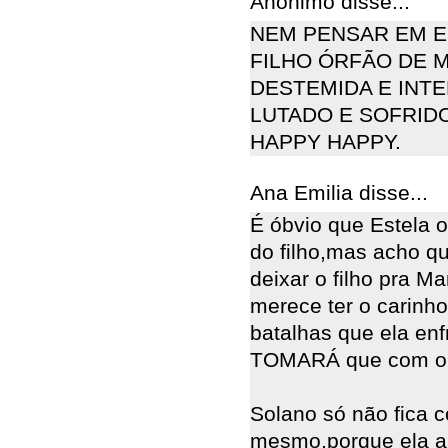
Anônimo disse...
NEM PENSAR EM E
FILHO ÓRFÃO DE M
DESTEMIDA E INT
LUTADO E SOFRIDO
HAPPY HAPPY.
Ana Emilia disse...
É óbvio que Estela o
do filho,mas acho q
deixar o filho pra M
merece ter o carinh
batalhas que ela enf
TOMARÁ que com o 
Solano só não fica c
mesmo,porque ela ab