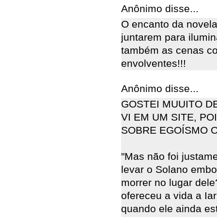
Anônimo disse...
O encanto da novela 
juntarem para ilumi
também as cenas co
envolventes!!!
Anônimo disse...
GOSTEI MUUITO D
VI EM UM SITE, P
SOBRE EGOÍSMO O
"Mas não foi justam
levar o Solano embor
morrer no lugar del
ofereceu a vida a Iar
quando ele ainda e