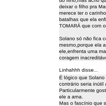
do filho,mas acho q
deixar o filho pra M
merece ter o carinh
batalhas que ela enf
TOMARÁ que com o 
Solano só não fica c
mesmo,porque ela ab
ele,enfrenta uma m
coragem inacreditáve
Linhahhh disse...
É lógico que Solano 
contrário seria inúti
Particularmente gos
ele a ama.
Mas o fascínio que s