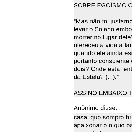
SOBRE EGOÍSMO O
"Mas não foi justam
levar o Solano embor
morrer no lugar del
ofereceu a vida a Iar
quando ele ainda e
portanto consciente 
dois? Onde está, en
da Estela? (...)."
ASSINO EMBAIXO T
Anônimo disse...
casal que sempre br
apaixonar e o que e