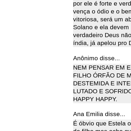
por ele é forte e v
vença o ódio e o bem
vitoriosa, será um 
Solano e ela devem p
verdadeiro Deus não
índia, já apelou pro
Anônimo disse...
NEM PENSAR EM E
FILHO ÓRFÃO DE M
DESTEMIDA E INT
LUTADO E SOFRIDO
HAPPY HAPPY.
Ana Emilia disse...
É óbvio que Estela o