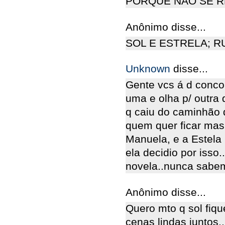
PORQUE NÃO SE R
Anônimo disse...
SOL E ESTRELA; R
Unknown
disse...
Gente vcs á d conco
uma e olha p/ outra 
q caiu do caminhão
quem quer ficar mas 
Manuela, e a Estela 
ela decidio por iss
novela..nunca sabemos
Anônimo disse...
Quero mto q sol fiq
cenas lindas juntos.