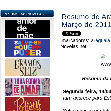
RESUMO DAS NOVELAS
Resumo de Ara
Março de 201
marcadores:
araguai
Novelas.net
Resumo da N
Segunda-feira, 14/0
Iaru aparece para Est
Solano hesita em fal