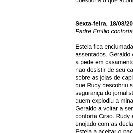
questiona o que acon
Sexta-feira, 18/03/2
Padre Emílio conforta
Estela fica enciumad
assentados. Geraldo d
a pede em casamento
não desistir de seu ca
sobre as joias de ca
que Rudy descobriu 
segurança do jornalis
quem explodiu a mina
Geraldo a voltar a se
conforta Cirso. Rudy e
enojado com as decla
Estela a aceitar o pac