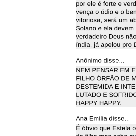
por ele é forte e v
vença o ódio e o bem
vitoriosa, será um 
Solano e ela devem p
verdadeiro Deus não
índia, já apelou pro
Anônimo disse...
NEM PENSAR EM E
FILHO ÓRFÃO DE M
DESTEMIDA E INT
LUTADO E SOFRIDO
HAPPY HAPPY.
Ana Emilia disse...
É óbvio que Estela o