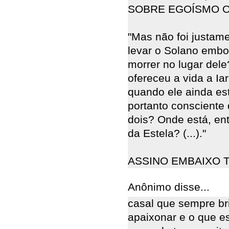
SOBRE EGOÍSMO O
"Mas não foi justam
levar o Solano embor
morrer no lugar del
ofereceu a vida a Iar
quando ele ainda e
portanto consciente 
dois? Onde está, en
da Estela? (...)."
ASSINO EMBAIXO T
Anônimo disse...
casal que sempre br
apaixonar e o que e