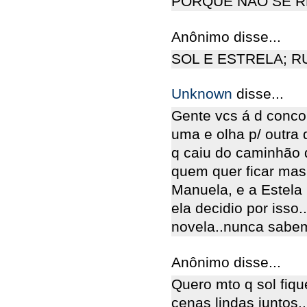
PORQUE NÃO SE R
Anônimo disse...
SOL E ESTRELA; R
Unknown
disse...
Gente vcs á d conco
uma e olha p/ outra 
q caiu do caminhão
quem quer ficar mas 
Manuela, e a Estela 
ela decidio por iss
novela..nunca sabemos
Anônimo disse...
Quero mto q sol fiq
cenas lindas juntos.