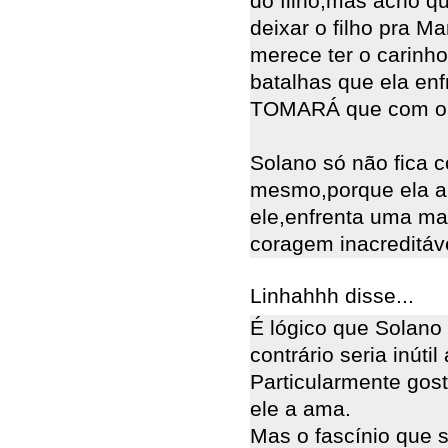
do filho,mas acho q
deixar o filho pra M
merece ter o carinh
batalhas que ela enf
TOMARÁ que com o 
Solano só não fica c
mesmo,porque ela ab
ele,enfrenta uma m
coragem inacreditáve
Linhahhh disse...
É lógico que Solano 
contrário seria inúti
Particularmente gos
ele a ama.
Mas o fascínio que s