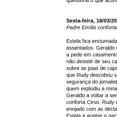
questiona o que acon
Sexta-feira, 18/03/2
Padre Emílio conforta
Estela fica enciumad
assentados. Geraldo d
a pede em casamento
não desistir de seu ca
sobre as joias de ca
que Rudy descobriu 
segurança do jornalis
quem explodiu a mina
Geraldo a voltar a se
conforta Cirso. Rudy e
enojado com as decla
Estela a aceitar o pac