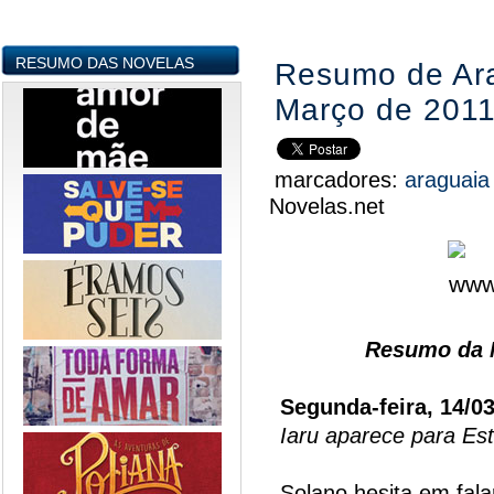
RESUMO DAS NOVELAS
Resumo de Ara
Março de 201
marcadores:
araguai
Novelas.net
Resumo da N
Segunda-feira, 14/0
Iaru aparece para Est
Solano hesita em fal