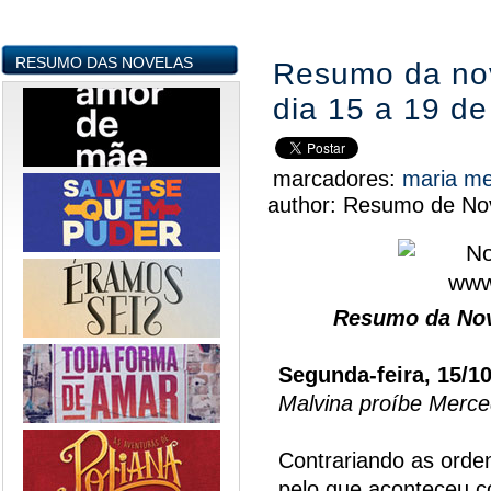
RESUMO DAS NOVELAS
Resumo da nov
dia 15 a 19 d
marcadores:
maria m
author:
Resumo de Nov
Resumo da Nov
Segunda-feira, 15/1
Malvina proíbe Merced
Contrariando as orde
pelo que aconteceu c