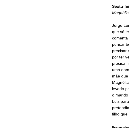
Sexta-fe
Magnólia
Jorge Lu
que só te
comenta 
pensar b
precisar
por ter v
precisa 
uma dama
mãe que 
Magnólia
levado pa
o marido 
Luiz par
pretendia
filho que
Resumo das