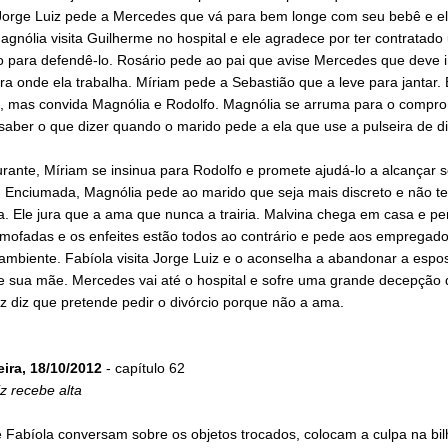
Jorge Luiz pede a Mercedes que vá para bem longe com seu bebê e el
gnólia visita Guilherme no hospital e ele agradece por ter contratado
 para defendê-lo. Rosário pede ao pai que avise Mercedes que deve ir
ra onde ela trabalha. Míriam pede a Sebastião que a leve para jantar. 
, mas convida Magnólia e Rodolfo. Magnólia se arruma para o compro
saber o que dizer quando o marido pede a ela que use a pulseira de d
rante, Míriam se insinua para Rodolfo e promete ajudá-lo a alcançar 
. Enciumada, Magnólia pede ao marido que seja mais discreto e não te
. Ele jura que a ama que nunca a trairia. Malvina chega em casa e p
lmofadas e os enfeites estão todos ao contrário e pede aos empregad
ambiente. Fabíola visita Jorge Luiz e o aconselha a abandonar a espo
de sua mãe. Mercedes vai até o hospital e sofre uma grande decepção
z diz que pretende pedir o divórcio porque não a ama.
eira, 18/10/2012
- capítulo 62
z recebe alta
 Fabíola conversam sobre os objetos trocados, colocam a culpa na bil