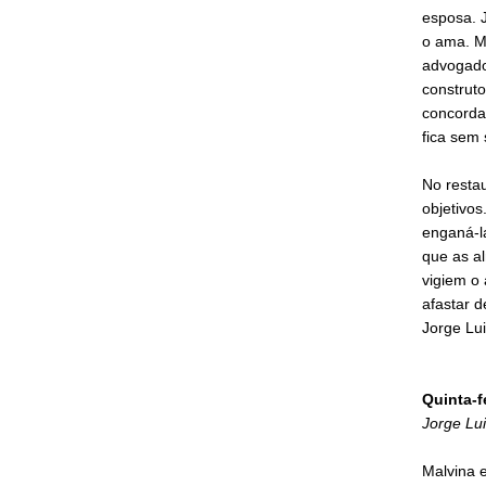
esposa. 
o ama. Ma
advogado
construto
concorda
fica sem 
No restau
objetivos
enganá-la
que as a
vigiem o 
afastar 
Jorge Lui
Quinta-f
Jorge Lui
Malvina e