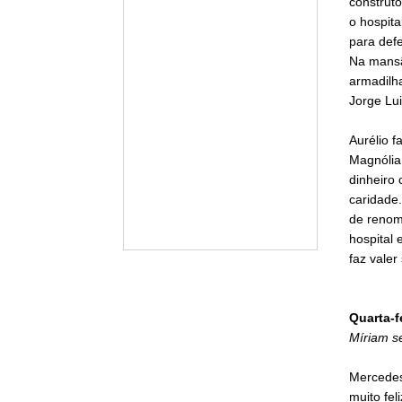
construt
o hospit
para def
Na mansã
armadilh
Jorge Lui
Aurélio 
Magnólia
dinheiro 
caridade
de renome
hospital 
faz valer
Quarta-f
Míriam se
Mercedes 
muito fel