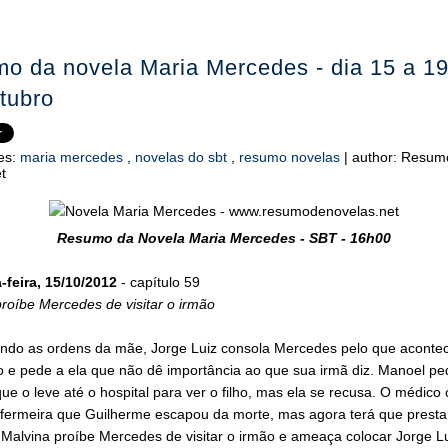
o da novela Maria Mercedes - dia 15 a 1
tubro
es:
maria mercedes
,
novelas do sbt
,
resumo novelas
|
author:
Resum
t
Resumo da Novela Maria Mercedes - SBT - 16h00
feira, 15/10/2012
- capítulo 59
roíbe Mercedes de visitar o irmão
ando as ordens da mãe, Jorge Luiz consola Mercedes pelo que acont
o e pede a ela que não dê importância ao que sua irmã diz. Manoel pe
ue o leve até o hospital para ver o filho, mas ela se recusa. O médic
fermeira que Guilherme escapou da morte, mas agora terá que presta
. Malvina proíbe Mercedes de visitar o irmão e ameaça colocar Jorge Lu