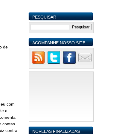
PESQUISAR
9
ACOMPANHE NOSSO SITE
o de
eceu com
de a
o comenta
r contas
iz contra
NOVELAS FINALIZADAS