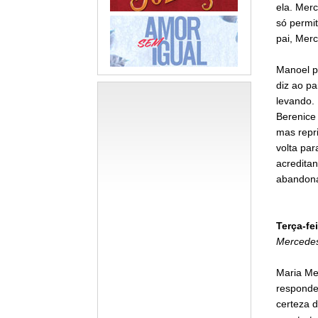
ela. Merc
só permi
pai, Mer
Manoel p
diz ao pa
levando.
Berenice
mas repr
volta par
acreditan
abandona
Terça-fei
Mercedes
Maria Mer
responde
certeza d