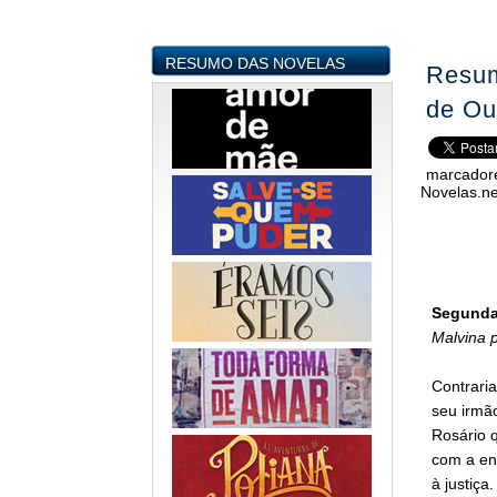
RESUMO DAS NOVELAS
Resum
de Ou
marcador
Novelas.ne
Segunda-
Malvina p
Contrari
seu irmã
Rosário q
com a en
à justiça