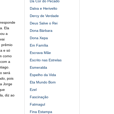
Da Cor do Pecado
Dalva e Herivelto
Dercy de Verdade
 responde
Deus Salve o Rei
a. Ela
Dona Bárbara
hou a
Dona Xepa
vai
m prêmio
Em Família
da e só
Escrava Mãe
am como
Escrito nas Estrelas
 com a
tiago.
Esmeralda
o será
Espelho da Vida
do, pois
Eta Mundo Bom
ra Jorge
que
Ezel
a, diz ao
Fascinação
Fatmagul
Fina Estampa