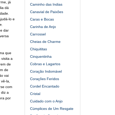
rme, já
Caminho das Indias
lia dá
Canavial de Paixões
rdade.
judá-lo e
Caras e Bocas
r.
Carinha de Anjo
he dar
Carrossel
nversa
Cheias de Charme
Chiquititas
rma que
Cinquentinha
visita a
Cobras e Lagartos
erem de
ém de
Coração Indomável
ão vai
Corações Feridos
 vê-la,
Cordel Encantado
erse com
 diz a
Cristal
ora por
Cuidado com o Anjo
Cúmplices de Um Resgate