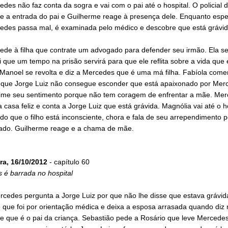
edes não faz conta da sogra e vai com o pai até o hospital. O policial 
te a entrada do pai e Guilherme reage à presença dele. Enquanto espe
cedes passa mal, é examinada pelo médico e descobre que está grávid
ede à filha que contrate um advogado para defender seu irmão. Ela s
i que um tempo na prisão servirá para que ele reflita sobre a vida que 
 Manoel se revolta e diz a Mercedes que é uma má filha. Fabíola com
 que Jorge Luiz não consegue esconder que está apaixonado por Mer
ime seu sentimento porque não tem coragem de enfrentar a mãe. Me
a casa feliz e conta a Jorge Luiz que está grávida. Magnólia vai até o ho
do que o filho está inconsciente, chora e fala de seu arrependimento po
do. Guilherme reage e a chama de mãe.
ra, 16/10/2012
- capítulo 60
 é barrada no hospital
cedes pergunta a Jorge Luiz por que não lhe disse que estava grávida
 que foi por orientação médica e deixa a esposa arrasada quando diz 
e que é o pai da criança. Sebastião pede a Rosário que leve Mercedes