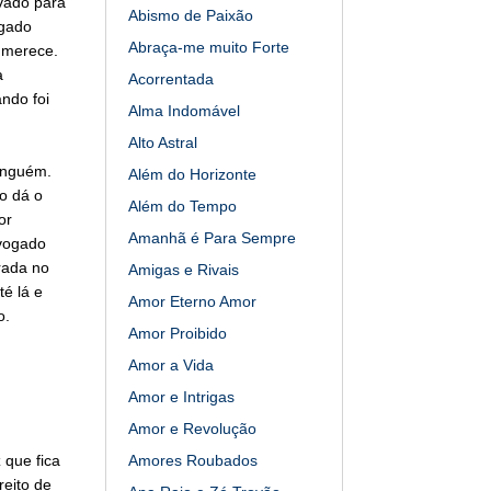
vado para
Abismo de Paixão
ogado
Abraça-me muito Forte
 merece.
a
Acorrentada
ndo foi
Alma Indomável
Alto Astral
inguém.
Além do Horizonte
o dá o
Além do Tempo
or
Amanhã é Para Sempre
dvogado
rada no
Amigas e Rivais
té lá e
Amor Eterno Amor
o.
Amor Proibido
Amor a Vida
Amor e Intrigas
Amor e Revolução
 que fica
Amores Roubados
reito de