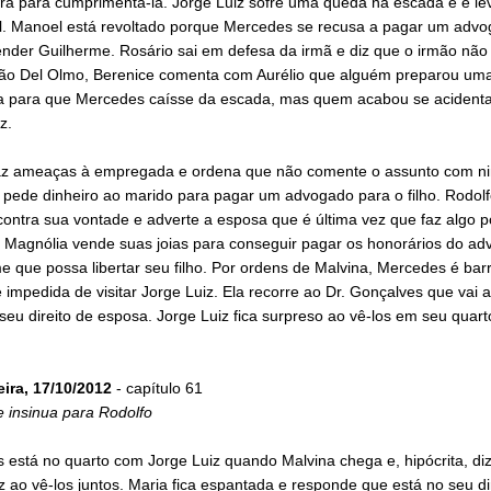
ora para cumprimentá-la. Jorge Luiz sofre uma queda na escada e é le
al. Manoel está revoltado porque Mercedes se recusa a pagar um adv
ender Guilherme. Rosário sai em defesa da irmã e diz que o irmão não
o Del Olmo, Berenice comenta com Aurélio que alguém preparou um
a para que Mercedes caísse da escada, mas quem acabou se acidenta
z.
faz ameaças à empregada e ordena que não comente o assunto com n
 pede dinheiro ao marido para pagar um advogado para o filho. Rodolf
contra sua vontade e adverte a esposa que é última vez que faz algo p
. Magnólia vende suas joias para conseguir pagar os honorários do a
 que possa libertar seu filho. Por ordens de Malvina, Mercedes é bar
e impedida de visitar Jorge Luiz. Ela recorre ao Dr. Gonçalves que vai a
 seu direito de esposa. Jorge Luiz fica surpreso ao vê-los em seu quart
eira, 17/10/2012
- capítulo 61
 insinua para Rodolfo
está no quarto com Jorge Luiz quando Malvina chega e, hipócrita, diz
iz ao vê-los juntos. Maria fica espantada e responde que está no seu di