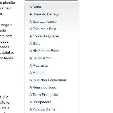
de plantão
A Dona
ra pelo
a.
A Dona do Pedaço
A Escrava Isaura
e nega e
A Feia Mais Bela
está
enta com
A Força do Querer
cedes,
A Gata
rcedes
A História de Ester
spital e,
r tê-los
A Lei do Amor
A Madrasta
A Mentira
A Que Não Podia Amar
A Regra do Jogo
A Terra Prometida
. Ele
A Usurpadora
não ter
 até a
A Vida da Gente