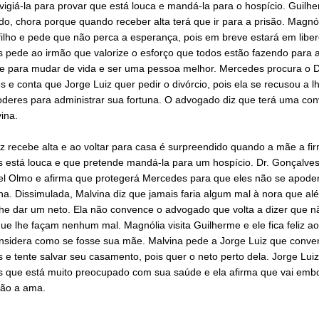
igiá-la para provar que está louca e mandá-la para o hospício. Guilhe
o, chora porque quando receber alta terá que ir para a prisão. Magnó
filho e pede que não perca a esperança, pois em breve estará em libe
 pede ao irmão que valorize o esforço que todos estão fazendo para a
ce para mudar de vida e ser uma pessoa melhor. Mercedes procura o D
 e conta que Jorge Luiz quer pedir o divórcio, pois ela se recusou a l
oderes para administrar sua fortuna. O advogado diz que terá uma co
ina.
z recebe alta e ao voltar para casa é surpreendido quando a mãe a fi
 está louca e que pretende mandá-la para um hospício. Dr. Gonçalves 
Del Olmo e afirma que protegerá Mercedes para que eles não se apod
na. Dissimulada, Malvina diz que jamais faria algum mal à nora que al
lhe dar um neto. Ela não convence o advogado que volta a dizer que n
que lhe façam nenhum mal. Magnólia visita Guilherme e ele fica feliz ao
onsidera como se fosse sua mãe. Malvina pede a Jorge Luiz que conv
e tente salvar seu casamento, pois quer o neto perto dela. Jorge Luiz
 que está muito preocupado com sua saúde e ela afirma que vai emb
não a ama.