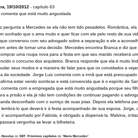
ira, 19/10/2012
- capítulo 63
 comenta que está muito angustiada
iz pergunta a Mercedes se ela não tem tido pesadelos. Romântica, ela
m sonhado que o ama muito e quer ficar com ele pelo resto de sua vid
que conversou com seu advogado sobre a separação e ele a aconsel
em antes de tomar uma decisão. Mercedes encontra Branca e diz que 
 comprar uma roupa nova para a festa em que seu marido receberá u
encido o concurso dos arquitetos. Branca responde que ela é muito lin
mudar seus modos e a maneira de falar para que os convidados a vej
 da sociedade. Jorge Luiz comenta com a irmã que está preocupado
afirma estar vendo sombras e está convencida que é o espírito de San
 comenta com a empregada que está muito angustiada porque seu filh
ra a prisão e ela já não tem condições de continuar pagando o advoga
anda desconfiado com o sumiço de suas joias. Depois ela telefona pa
a lembrá-lo que deverá ir à festa acompanhado de sua esposa. Jorge, 
 ir acompanhado por Fabíola, é obrigado a dispensá-la. Malvina, irritad
 passará vergonha se levar a bilheteira.
 Novelas
do
SBT
.
Próximos capítulos
de "
Maria Mercedes
".