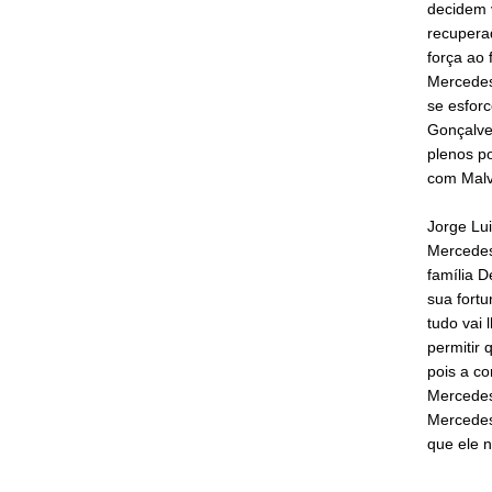
decidem v
recuperad
força ao 
Mercedes
se esfor
Gonçalves
plenos p
com Malv
Jorge Lui
Mercedes
família 
sua fortu
tudo vai 
permitir 
pois a c
Mercedes 
Mercedes
que ele 