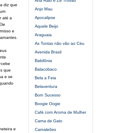
Ana Raio e Zé Trovão
a diz que
Anjo Mau
 um
Apocalipse
 até a
Ele
Aquele Beijo
misso e
Araguaia
iamantes.
As Tontas não vão ao Céu
seus
Avenida Brasil
nte
Babilônia
ercebe
Balacobaco
os que
sa e se
Bela a Feia
 quando
Belaventura
Bom Sucesso
Boogie Oogie
Café com Aroma de Mulher
Cama de Gato
heteira e
Camaleões