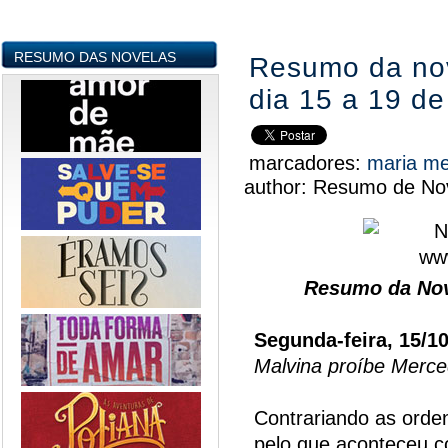
RESUMO DAS NOVELAS
Resumo da nov
dia 15 a 19 d
marcadores:
maria m
author:
Resumo de Nov
Resumo da Nov
Segunda-feira, 15/1
Malvina proíbe Merced
Contrariando as orde
pelo que aconteceu c