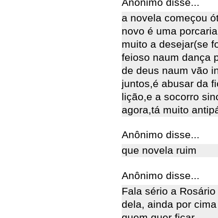
Anônimo disse...
a novela começou ót
novo é uma porcaria
muito a desejar(se fo
feioso naum dança 
de deus naum vão in
juntos,é abusar da 
lição,e a socorro si
agora,tá muito antipá
Anônimo disse...
que novela ruim
Anônimo disse...
Fala sério a Rosário
dela, ainda por cim
quem quer ficar.