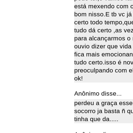
está mexendo com os
bom nisso.E tb vc j
certo todo tempo,qu
tudo dá certo ,as v
para alcançarmos o 
ouvio dizer que vida 
fica mais emocionant
tudo certo.isso é n
preoculpando com el
ok!
Anônimo disse...
perdeu a graça esse 
socorro ja basta ñ 
tinha que da.....