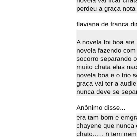
novela vai ficar cha
perdeu a graça nota 
flaviana de franca di
A novela foi boa ate
novela fazendo com 
socorro separando o 
muito chata elas na
novela boa e o trio s
graça vai ter a audie
nunca deve se sepa
Anônimo disse...
era tam bom e emgr
chayene que nunca d
chato...... ñ tem ne