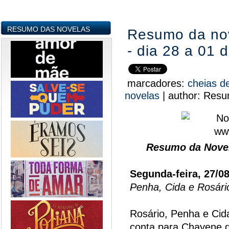
RESUMO DAS NOVELAS
Resumo da no
- dia 28 a 01 
marcadores:
cheias 
novelas
|
author:
Resu
Resumo da Novel
Segunda-feira, 27/0
Penha, Cida e Rosári
Rosário, Penha e Cid
conta para Chayene 