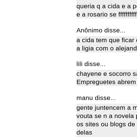
queria q a cida e a 
e a rosario se ffffffff
Anônimo disse...
a cida tem que fica
a ligia com o alejan
lili disse...
chayene e socorro s
Empreguetes abrem 
manu disse...
gente juntencem a 
vouta se n a novela
os sites ou blogs d
delas