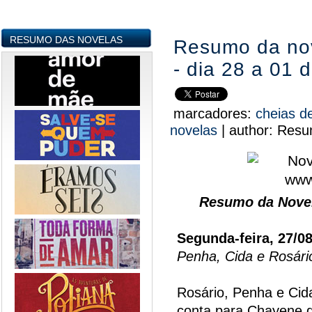
RESUMO DAS NOVELAS
Resumo da no
- dia 28 a 01 
marcadores:
cheias 
novelas
|
author:
Resu
Resumo da Novel
Segunda-feira, 27/0
Penha, Cida e Rosári
Rosário, Penha e Cid
conta para Chayene 