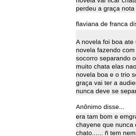
novela vai ficar cha
perdeu a graça nota 
flaviana de franca di
A novela foi boa ate
novela fazendo com 
socorro separando o 
muito chata elas na
novela boa e o trio s
graça vai ter a audie
nunca deve se sepa
Anônimo disse...
era tam bom e emgr
chayene que nunca d
chato...... ñ tem ne