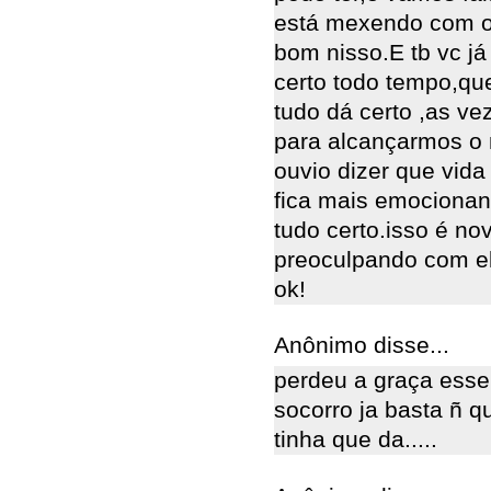
está mexendo com os
bom nisso.E tb vc j
certo todo tempo,qu
tudo dá certo ,as v
para alcançarmos o 
ouvio dizer que vida 
fica mais emocionant
tudo certo.isso é n
preoculpando com el
ok!
Anônimo disse...
perdeu a graça esse 
socorro ja basta ñ 
tinha que da.....