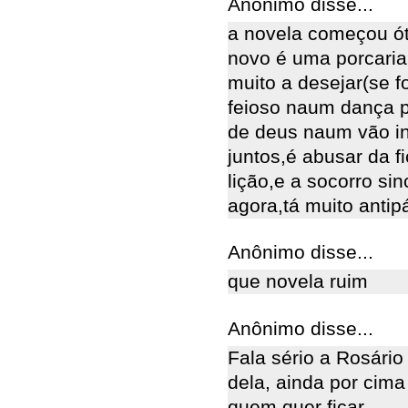
Anônimo disse...
a novela começou ót
novo é uma porcaria
muito a desejar(se fo
feioso naum dança 
de deus naum vão in
juntos,é abusar da 
lição,e a socorro si
agora,tá muito antipá
Anônimo disse...
que novela ruim
Anônimo disse...
Fala sério a Rosário
dela, ainda por cim
quem quer ficar.