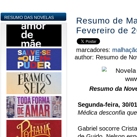
RESUMO DAS NOVELAS
Resumo de Mal
Fevereiro de 
marcadores:
malhaçã
author:
Resumo de Nov
Resumo da Nove
Segunda-feira, 30/0
Médica desconfia que 
Gabriel socorre Crist
de Guido. Nelson espe