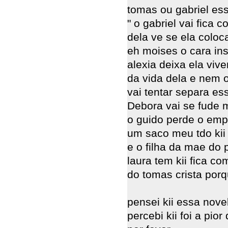
tomas ou gabriel es
" o gabriel vai fica
dela ve se ela coloca
eh moises o cara in
alexia deixa ela viv
da vida dela e nem o
vai tentar separa ess
Debora vai se fude
o guido perde o emp
um saco meu tdo kii 
e o filha da mae do
laura tem kii fica co
do tomas crista por
pensei kii essa nove
percebi kii foi a pi