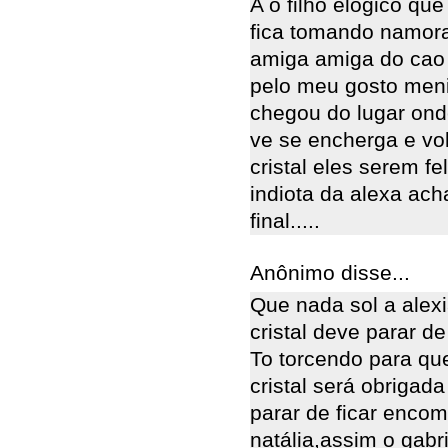
A o filho elogico que
fica tomando namora
amiga amiga do cao i
pelo meu gosto meni
chegou do lugar onde
ve se encherga e volt
cristal eles serem f
indiota da alexa ach
final.....
Anônimo disse...
Que nada sol a alexi
cristal deve parar d
To torcendo para que
cristal será obrigad
parar de ficar encom
natália,assim o gabr