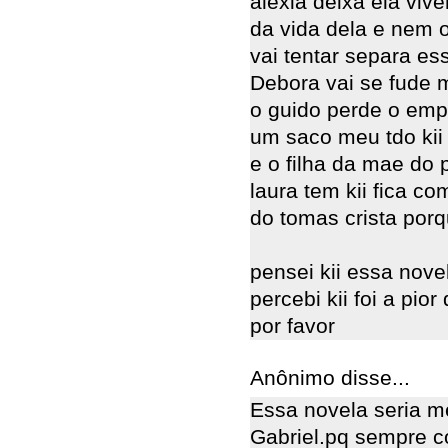
alexia deixa ela viv
da vida dela e nem o
vai tentar separa ess
Debora vai se fude
o guido perde o emp
um saco meu tdo kii 
e o filha da mae do
laura tem kii fica co
do tomas crista por
pensei kii essa nove
percebi kii foi a pi
por favor
Anônimo disse...
Essa novela seria m
Gabriel.pq sempre c