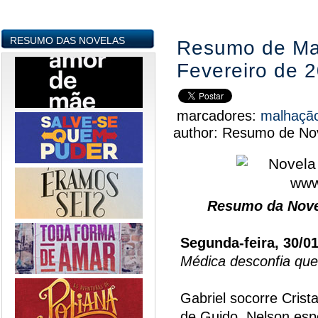
RESUMO DAS NOVELAS
Resumo de Mal
Fevereiro de 
marcadores:
malhaçã
author:
Resumo de Nov
Resumo da Nove
Segunda-feira, 30/0
Médica desconfia que 
Gabriel socorre Crist
de Guido. Nelson espe