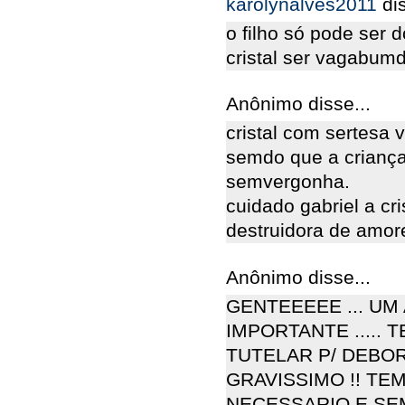
karolynalves2011
di
o filho só pode se
cristal ser vagabum
Anônimo disse...
cristal com sertesa v
semdo que a criança
semvergonha.
cuidado gabriel a cr
destruidora de amor
Anônimo disse...
GENTEEEEE ... UM
IMPORTANTE ..... 
TUTELAR P/ DEBOR
GRAVISSIMO !! TE
NECESSARIO E SEM