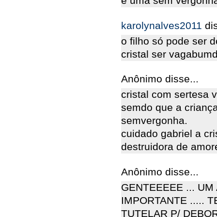
é uma sem vergonha
karolynalves2011
di
o filho só pode se
cristal ser vagabum
Anônimo disse...
cristal com sertesa v
semdo que a criança
semvergonha.
cuidado gabriel a cr
destruidora de amor
Anônimo disse...
GENTEEEEE ... UM
IMPORTANTE ..... 
TUTELAR P/ DEBOR