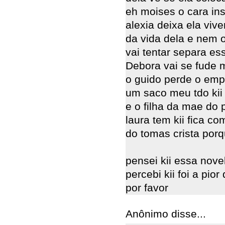
eh moises o cara in
alexia deixa ela viv
da vida dela e nem o
vai tentar separa ess
Debora vai se fude
o guido perde o emp
um saco meu tdo kii 
e o filha da mae do
laura tem kii fica co
do tomas crista por
pensei kii essa nove
percebi kii foi a pi
por favor
Anônimo disse...