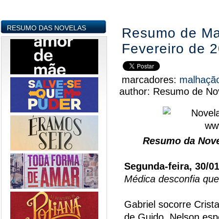
RESUMO DAS NOVELAS
Resumo de Mal
Fevereiro de 
marcadores:
malhaçã
author:
Resumo de Nov
Resumo da Nove
Segunda-feira, 30/0
Médica desconfia que 
Gabriel socorre Crist
de Guido. Nelson espe