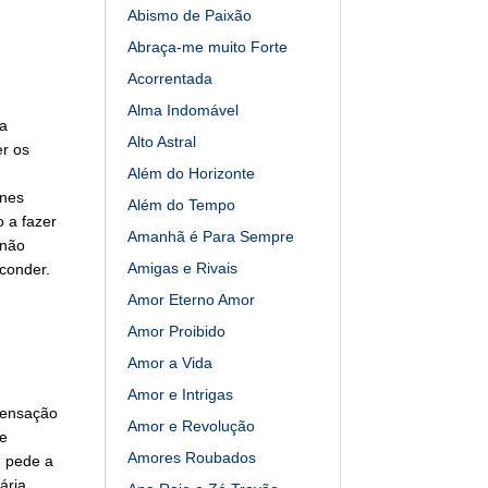
Abismo de Paixão
Abraça-me muito Forte
Acorrentada
Alma Indomável
a
Alto Astral
r os
Além do Horizonte
gnes
Além do Tempo
 a fazer
Amanhã é Para Sempre
 não
Amigas e Rivais
conder.
Amor Eterno Amor
Amor Proibido
Amor a Vida
Amor e Intrigas
sensação
Amor e Revolução
de
Amores Roubados
n pede a
ária.