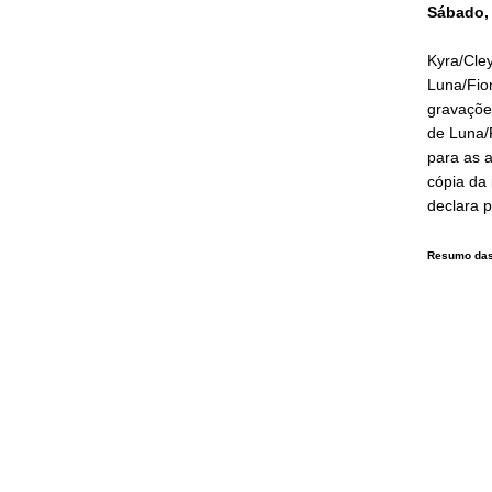
Sábado, 
Kyra/Cle
Luna/Fio
gravaçõe
de Luna/F
para as 
cópia da 
declara p
Resumo das