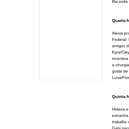
Bia evita
Quarta-f
Alexia p
Federal.
amigos d
Kyra/Cley
incentiv
a cirurg
goste de
Luna/Fio
Quinta-f
Helena e
estranha.
trabalho 
Gabi para