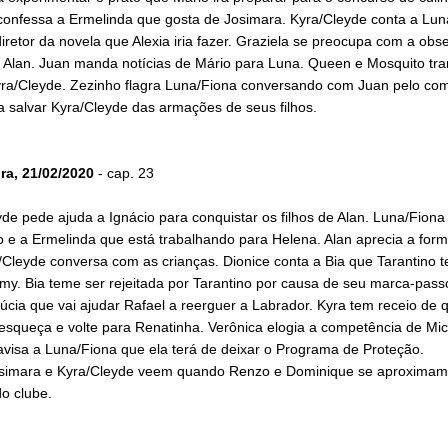
confessa a Ermelinda que gosta de Josimara. Kyra/Cleyde conta a Lun
iretor da novela que Alexia iria fazer. Graziela se preocupa com a ob
r Alan. Juan manda notícias de Mário para Luna. Queen e Mosquito t
yra/Cleyde. Zezinho flagra Luna/Fiona conversando com Juan pelo co
a salvar Kyra/Cleyde das armações de seus filhos.
ira, 21/02/2020
- cap. 23
de pede ajuda a Ignácio para conquistar os filhos de Alan. Luna/Fiona
o e a Ermelinda que está trabalhando para Helena. Alan aprecia a for
Cleyde conversa com as crianças. Dionice conta a Bia que Tarantino 
y. Bia teme ser rejeitada por Tarantino por causa de seu marca-pass
úcia que vai ajudar Rafael a reerguer a Labrador. Kyra tem receio de 
esqueça e volte para Renatinha. Verônica elogia a competência de Mic
avisa a Luna/Fiona que ela terá de deixar o Programa de Proteção.
osimara e Kyra/Cleyde veem quando Renzo e Dominique se aproximam
o clube.