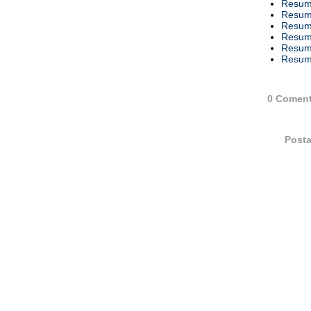
Resumo
Resumo
Resumo
Resumo
Resumo
Resumo
0 Coment
Posta