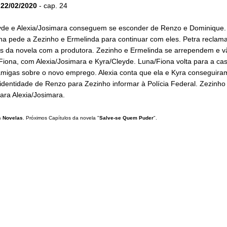
22/02/2020
- cap. 24
yde e Alexia/Josimara conseguem se esconder de Renzo e Dominique.
na pede a Zezinho e Ermelinda para continuar com eles. Petra reclam
s da novela com a produtora. Zezinho e Ermelinda se arrependem e v
iona, com Alexia/Josimara e Kyra/Cleyde. Luna/Fiona volta para a ca
amigas sobre o novo emprego. Alexia conta que ela e Kyra conseguir
identidade de Renzo para Zezinho informar à Polícia Federal. Zezinho
ara Alexia/Josimara.
 Novelas
. Próximos Capítulos da novela "
Salve-se Quem Puder
".