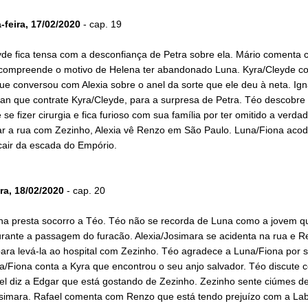
feira, 17/02/2020
- cap. 19
yde fica tensa com a desconfiança de Petra sobre ela. Mário comenta
compreende o motivo de Helena ter abandonado Luna. Kyra/Cleyde co
ue conversou com Alexia sobre o anel da sorte que ele deu à neta. Ign
an que contrate Kyra/Cleyde, para a surpresa de Petra. Téo descobre 
 se fizer cirurgia e fica furioso com sua família por ter omitido a verda
ar a rua com Zezinho, Alexia vê Renzo em São Paulo. Luna/Fiona acod
cair da escada do Empório.
ra, 18/02/2020
- cap. 20
na presta socorro a Téo. Téo não se recorda de Luna como a jovem q
urante a passagem do furacão. Alexia/Josimara se acidenta na rua e R
ara levá-la ao hospital com Zezinho. Téo agradece a Luna/Fiona por s
a/Fiona conta a Kyra que encontrou o seu anjo salvador. Téo discute 
el diz a Edgar que está gostando de Zezinho. Zezinho sente ciúmes d
osimara. Rafael comenta com Renzo que está tendo prejuízo com a Lab