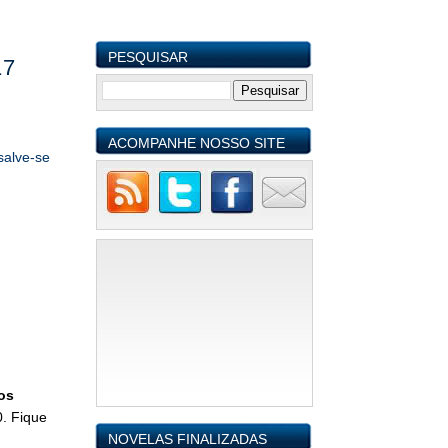
PESQUISAR
17
ACOMPANHE NOSSO SITE
salve-se
os
0. Fique
NOVELAS FINALIZADAS