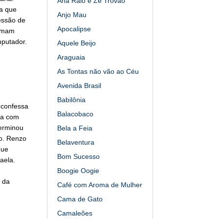
Ana Raio e Zé Trovão
a que
Anjo Mau
sessão de
Apocalipse
ramam
mputador.
Aquele Beijo
Araguaia
As Tontas não vão ao Céu
Avenida Brasil
Babilônia
 confessa
Balacobaco
ma com
terminou
Bela a Feia
o. Renzo
Belaventura
que
Bom Sucesso
aela.
Boogie Oogie
 da
Café com Aroma de Mulher
Cama de Gato
Camaleões