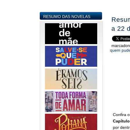
RESUMO DAS NOVELAS
Resum
a 22 
marcador
quem pud
Confira 
Capítulo
por dentr