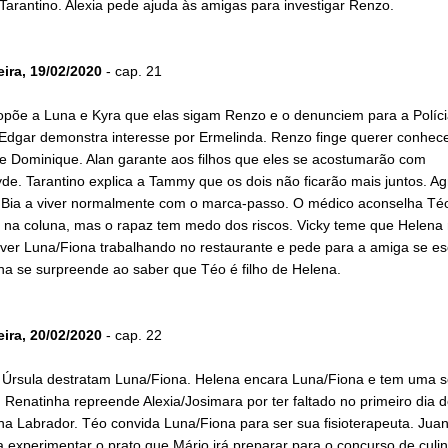
 Tarantino. Alexia pede ajuda às amigas para investigar Renzo.
eira, 19/02/2020
- cap. 21
ropõe a Luna e Kyra que elas sigam Renzo e o denunciem para a Políci
 Edgar demonstra interesse por Ermelinda. Renzo finge querer conhece
e Dominique. Alan garante aos filhos que eles se acostumarão com
de. Tarantino explica a Tammy que os dois não ficarão mais juntos. A
a Bia a viver normalmente com o marca-passo. O médico aconselha Téo
ia na coluna, mas o rapaz tem medo dos riscos. Vicky teme que Helena
 ver Luna/Fiona trabalhando no restaurante e pede para a amiga se es
na se surpreende ao saber que Téo é filho de Helena.
eira, 20/02/2020
- cap. 22
 Úrsula destratam Luna/Fiona. Helena encara Luna/Fiona e tem uma 
 Renatinha repreende Alexia/Josimara por ter faltado no primeiro dia 
na Labrador. Téo convida Luna/Fiona para ser sua fisioterapeuta. Jua
 experimentar o prato que Mário irá preparar para o concurso de culin