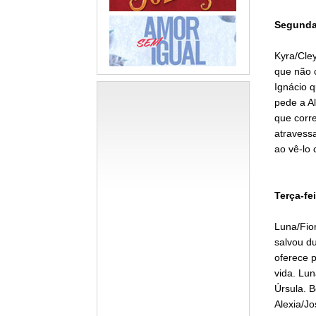
Segunda-
Kyra/Cle
que não 
Ignácio q
pede a Al
que corre
atravess
ao vê-lo 
Terça-fei
Luna/Fio
salvou d
oferece p
vida. Lun
Úrsula. B
Alexia/J