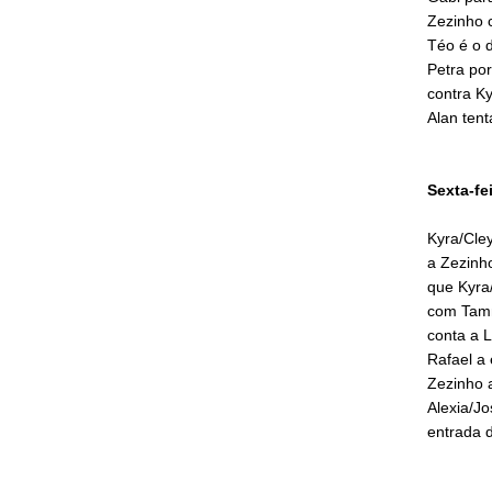
Zezinho 
Téo é o d
Petra po
contra K
Alan tent
Sexta-fe
Kyra/Cley
a Zezinh
que Kyra/
com Tamm
conta a L
Rafael a 
Zezinho 
Alexia/J
entrada d