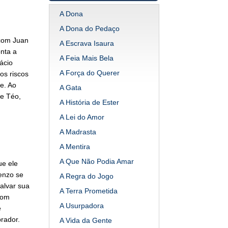
A Dona
A Dona do Pedaço
 com Juan
A Escrava Isaura
nta a
A Feia Mais Bela
ácio
A Força do Querer
os riscos
de. Ao
A Gata
e Téo,
A História de Ester
A Lei do Amor
A Madrasta
A Mentira
A Que Não Podia Amar
ue ele
enzo se
A Regra do Jogo
alvar sua
A Terra Prometida
com
A Usurpadora
e
rador.
A Vida da Gente