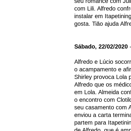
seu romance com Juli
com Lili. Alfredo conf
instalar em Itapetinin
gosta. Tião ajuda Alf
Sábado, 22/02/2020
-
Alfredo e Lúcio socor
o acampamento e afir
Shirley provoca Lola 
Alfredo que os médico
em Lola. Almeida co
o encontro com Clotil
seu casamento com Al
enviou a carta termin
partem para Itapetini
de Alfredo, que é am