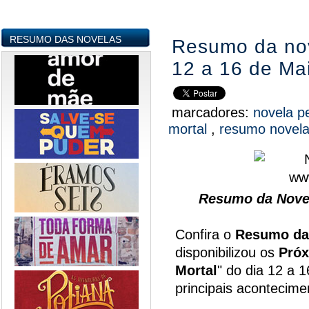
RESUMO DAS NOVELAS
Resumo da nov
12 a 16 de Ma
marcadores:
novela p
mortal
,
resumo novel
Resumo da Novel
Confira o
Resumo da
disponibilizou os
Próx
Mortal
" do dia 12 a 
principais acontecim