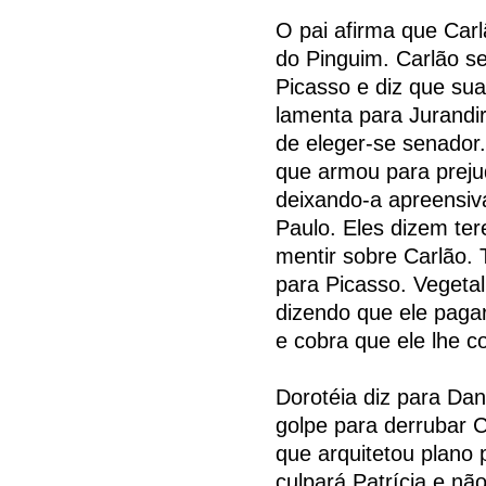
O pai afirma que Car
do Pinguim. Carlão s
Picasso e diz que su
lamenta para Jurandi
de eleger-se senador.
que armou para prejud
deixando-a apreensiv
Paulo. Eles dizem te
mentir sobre Carlão. 
para Picasso. Vegeta
dizendo que ele pagar
e cobra que ele lhe c
Dorotéia diz para Dan
golpe para derrubar C
que arquitetou plano 
culpará Patrícia e nã