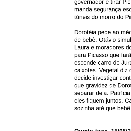
governador e tirar P
manda segurança esc
túneis do morro do P
Dorotéia pede ao méd
de bebê. Otávio simul
Laura e moradores d
para Picasso que farã
esconde carro de Jura
caixotes. Vegetal diz
decide investigar con
que gravidez de Dorot
separar dela. Patríci
eles fiquem juntos. C
sozinha até que bebê
Quinta-feira, 15/05/