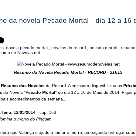
o da novela Pecado Mortal - dia 12 a 16 
es:
novela pecado mortal
,
novelas da record
,
pecado mortal
,
resumo
sumo de Novelas.net
Resumo da Novela Pecado Mortal - RECORD - 21h15
o
Resumo das Novelas
da Record. A emissora disponibilizou os
Próxi
s
da Novela "
Pecado Mortal
" do dia 12 a 16 de Maio de 2014. Fique p
cipais acontecimentos da semana...
feira, 12/05/2014
- cap. 163
domina o morro do Pinguim
cobra que Valença o ajude a tomar o morro, ameaçando entregar suas