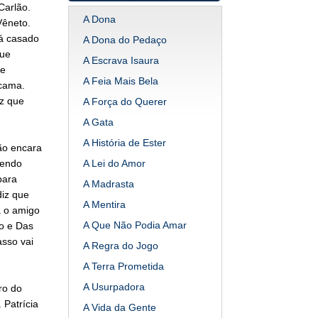
Carlão.
A Dona
Vêneto.
tá casado
A Dona do Pedaço
que
A Escrava Isaura
 e
A Feia Mais Bela
 cama.
iz que
A Força do Querer
A Gata
A História de Ester
ão encara
sendo
A Lei do Amor
para
A Madrasta
diz que
A Mentira
a o amigo
A Que Não Podia Amar
ão e Das
sso vai
A Regra do Jogo
A Terra Prometida
A Usurpadora
ro do
 Patrícia
A Vida da Gente