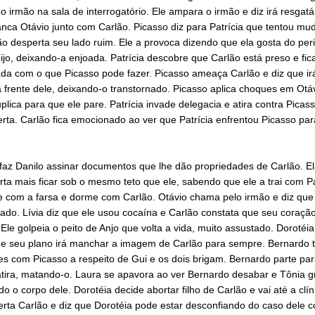
o irmão na sala de interrogatório. Ele ampara o irmão e diz irá resgatá
nca Otávio junto com Carlão. Picasso diz para Patrícia que tentou mu
o desperta seu lado ruim. Ele a provoca dizendo que ela gosta do peri
jo, deixando-a enjoada. Patrícia descobre que Carlão está preso e fic
da com o que Picasso pode fazer. Picasso ameaça Carlão e diz que irá
 frente dele, deixando-o transtornado. Picasso aplica choques em Otá
plica para que ele pare. Patrícia invade delegacia e atira contra Picas
rta. Carlão fica emocionado ao ver que Patrícia enfrentou Picasso par
faz Danilo assinar documentos que lhe dão propriedades de Carlão. El
ta mais ficar sob o mesmo teto que ele, sabendo que ele a trai com Pa
e com a farsa e dorme com Carlão. Otávio chama pelo irmão e diz que 
ado. Lívia diz que ele usou cocaína e Carlão constata que seu coraçã
 Ele golpeia o peito de Anjo que volta a vida, muito assustado. Dorotéia
ue seu plano irá manchar a imagem de Carlão para sempre. Bernardo t
es com Picasso a respeito de Gui e os dois brigam. Bernardo parte pa
tira, matando-o. Laura se apavora ao ver Bernardo desabar e Tônia gr
 o corpo dele. Dorotéia decide abortar filho de Carlão e vai até a clín
erta Carlão e diz que Dorotéia pode estar desconfiando do caso dele 