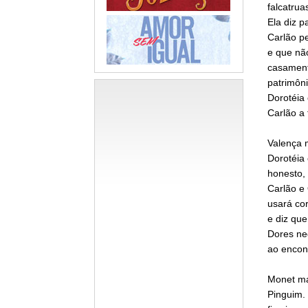
falcatru
Ela diz p
Carlão p
e que nã
casament
patrimôni
Dorotéia 
Carlão a 
Valença 
Dorotéia
honesto, 
Carlão e 
usará cor
e diz que
Dores ne
ao encont
Monet ma
Pinguim. 