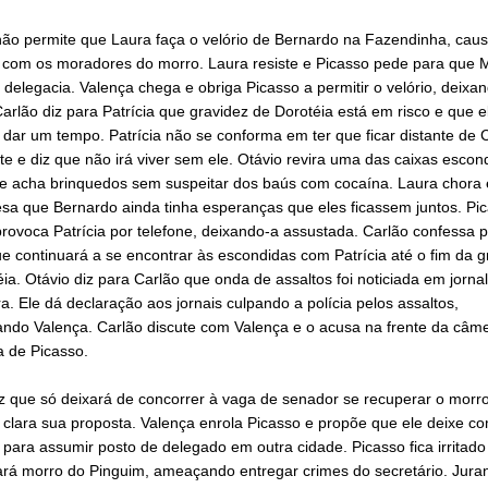
não permite que Laura faça o velório de Bernardo na Fazendinha, cau
a com os moradores do morro. Laura resiste e Picasso pede para que 
 delegacia. Valença chega e obriga Picasso a permitir o velório, deixa
 Carlão diz para Patrícia que gravidez de Dorotéia está em risco e que e
dar um tempo. Patrícia não se conforma em ter que ficar distante de 
 e diz que não irá viver sem ele. Otávio revira uma das caixas escon
 e acha brinquedos sem suspeitar dos baús com cocaína. Laura chora 
sa que Bernardo ainda tinha esperanças que eles ficassem juntos. Pi
rovoca Patrícia por telefone, deixando-a assustada. Carlão confessa 
e continuará a se encontrar às escondidas com Patrícia até o fim da g
ia. Otávio diz para Carlão que onda de assaltos foi noticiada em jorna
 Ele dá declaração aos jornais culpando a polícia pelos assaltos,
ando Valença. Carlão discute com Valença e o acusa na frente da câme
 de Picasso.
z que só deixará de concorrer à vaga de senador se recuperar o morro
 clara sua proposta. Valença enrola Picasso e propõe que ele deixe 
para assumir posto de delegado em outra cidade. Picasso fica irritado
ará morro do Pinguim, ameaçando entregar crimes do secretário. Juran