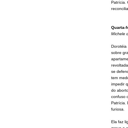
Patrícia.
reconcili
Quarta-f
Michele d
Dorotéia 
sobre gra
apartamen
revoltad
se defen
tem medo 
impedir q
do aborto
confuso 
Patrícia.
furiosa.
Ela faz l
grava a c