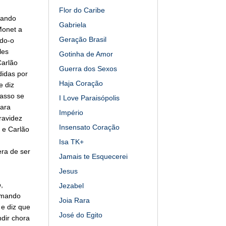
Flor do Caribe
sando
Gabriela
Monet a
Geração Brasil
ndo-o
les
Gotinha de Amor
Carlão
Guerra dos Sexos
didas por
Haja Coração
e diz
casso se
I Love Paraisópolis
para
Império
ravidez
Insensato Coração
l e Carlão
Isa TK+
ra de ser
Jamais te Esquecerei
Jesus
,
Jezabel
comando
Joia Rara
 e diz que
José do Egito
dir chora