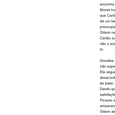
encontra 
Monet tra
que Carlã
dá um bei
preocupa
Otávio na
Carlão su
não o ace
lo.
Dorotéia 
não supor
Ela segu
desacord
de bater.
Danilo q
satisfaçõ
Picasso a
amparando
Otávio al