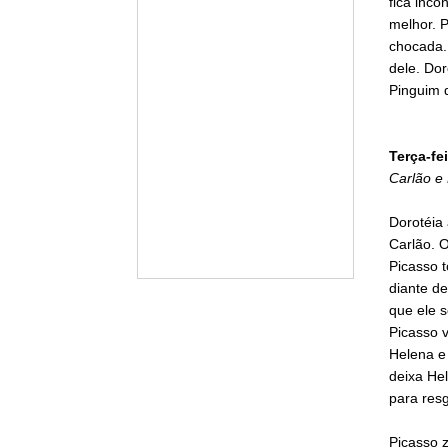
fica inco
melhor. P
chocada. 
dele. Dor
Pinguim 
Terça-fei
Carlão e 
Dorotéia
Carlão. O
Picasso 
diante d
que ele s
Picasso 
Helena e 
deixa Hel
para resg
Picasso z