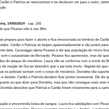
 Carlão e Patrícia se reencontram e se declaram um para o outro, sela
ação.
eira, 14/05/2014
- cap. 165
iz que Picasso não é seu filho
se prepara para fazer o aborto e fica emocionada ao lembrar de Carlã
videz. Carlão e Patrícia se beijam apaixonadamente e vão juntos para
to dela. Caravaggio alerta Picasso e diz que população do morro fica
a com o assassinato de Bernardo. Picasso fica apreensivo, mas diz qu
deu do ataque do mecânico. Laura não se conforma com a morte de B
da reação de Gui ao descobrir que o pai está morto. Vegetal diz que 
ue os policiais sumam com o corpo do mecânico. Dorotéia não suporta
 e desiste. Carlão e Patrícia decidem ficar juntos novamente. Ele diz q
quanto ao que dizer para Dorotéia, mas que não consegue mais viver 
 Dorotéia descobre que Patrícia e Carlão foram novamente para a cama
igação e encomenda bolsa de sangue. Laura tira satisfações com Picas
onversa escondido. Picasso encontra gravador e o destrói, expulsand