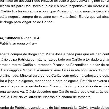
nformada ao descobrir que Picasso foi solto e que estava fingindo ser 
icasso diz para Das Dores que ele é o novo responsável do morro e a
Carlão fica furioso ao descobrir que Picasso tomou o morro e decide ir
otéia negocia compra de cocaína com Maria José. Ela diz que vai abas
de droga para vingar-se de Carlão.
ra, 13/05/2014
- cap. 164
Patrícia se reencontram
 acerta compra de droga com Maria José e pede para que ela não con
távio culpa Patrícia por não ter acreditado em Carlão e ter dado a ch
tomar o morro. Carlão surpreende Picasso na Fazendinha e o faz de r
e Caravaggio e Monet. Ele ameaça levar Picasso até população do mor
eja linchado. Mineral surpreende Carlão com golpe na cabeça e o deix
vira o jogo e o algema, mandando-o para delegacia. Patrícia conversa
se culpa por ter acreditado em Picasso. Ela diz que irá atrás de expli
ena apreensiva. Otávio descobre que Carlão está preso e vai atrás do
atá-lo. Patrícia vai atrás de Picasso e o chama de farsante.
omba de Patrícia, dizendo ter sido fácil enganá-la. Otávio invade dele