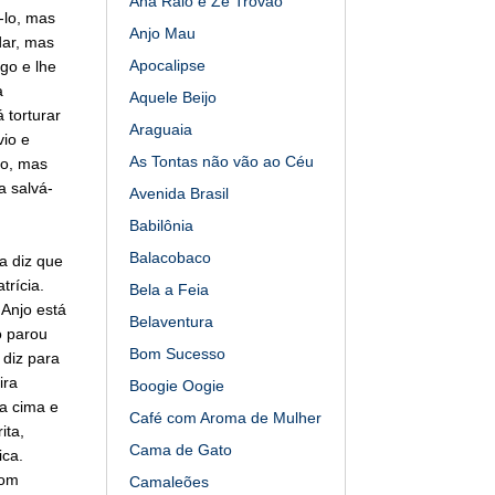
Ana Raio e Zé Trovão
-lo, mas
Anjo Mau
dar, mas
Apocalipse
go e lhe
a
Aquele Beijo
 torturar
Araguaia
vio e
As Tontas não vão ao Céu
so, mas
a salvá-
Avenida Brasil
Babilônia
Balacobaco
a diz que
trícia.
Bela a Feia
Anjo está
Belaventura
o parou
Bom Sucesso
 diz para
ira
Boogie Oogie
ra cima e
Café com Aroma de Mulher
ita,
Cama de Gato
ica.
com
Camaleões