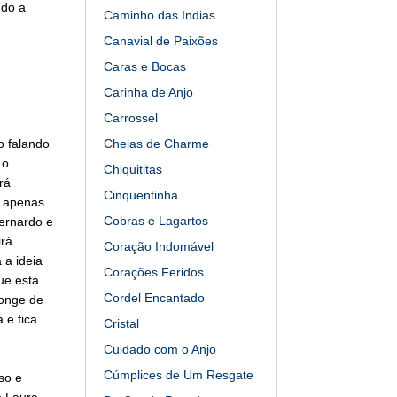
ndo a
Caminho das Indias
Canavial de Paixões
Caras e Bocas
Carinha de Anjo
Carrossel
o falando
Cheias de Charme
 o
Chiquititas
rá
Cinquentinha
e apenas
Cobras e Lagartos
ernardo e
irá
Coração Indomável
 a ideia
Corações Feridos
ue está
Cordel Encantado
longe de
 e fica
Cristal
Cuidado com o Anjo
Cúmplices de Um Resgate
so e
o Laura.