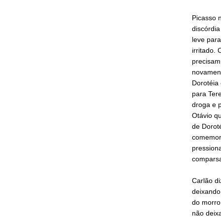
Picasso 
discórdi
leve para
irritado.
precisam 
novamente
Dorotéia
para Tere
droga e p
Otávio qu
de Doroté
comemora.
pression
comparsa
Carlão di
deixando
do morro 
não deix