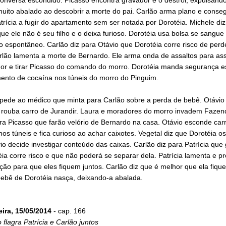
muito abalado ao descobrir a morte do pai. Carlão arma plano e conse
trícia a fugir do apartamento sem ser notada por Dorotéia. Michele diz
ue ele não é seu filho e o deixa furioso. Dorotéia usa bolsa se sangue
 espontâneo. Carlão diz para Otávio que Dorotéia corre risco de perd
rlão lamenta a morte de Bernardo. Ele arma onda de assaltos para as
or e tirar Picasso do comando do morro. Dorotéia manda segurança 
ento de cocaína nos túneis do morro do Pinguim.
 pede ao médico que minta para Carlão sobre a perda de bebê. Otávio
e rouba carro de Jurandir. Laura e moradores do morro invadem Fazen
ra Picasso que farão velório de Bernardo na casa. Otávio esconde car
nos túneis e fica curioso ao achar caixotes. Vegetal diz que Dorotéia o
vio decide investigar conteúdo das caixas. Carlão diz para Patrícia que
ia corre risco e que não poderá se separar dela. Patrícia lamenta e p
ão para que eles fiquem juntos. Carlão diz que é melhor que ela fiqu
bebê de Dorotéia nasça, deixando-a abalada.
eira, 15/05/2014
- cap. 166
 flagra Patrícia e Carlão juntos