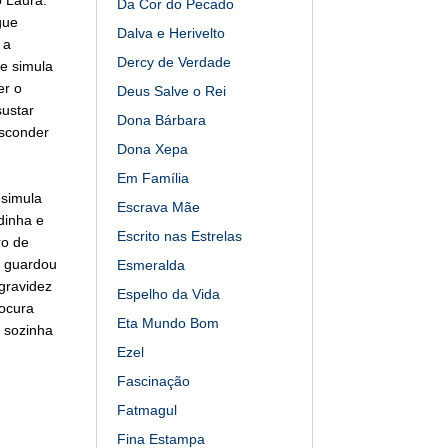
Da Cor do Pecado
gue
Dalva e Herivelto
 a
Dercy de Verdade
 e simula
er o
Deus Salve o Rei
sustar
Dona Bárbara
esconder
Dona Xepa
Em Família
 simula
Escrava Mãe
dinha e
Escrito nas Estrelas
ro de
s guardou
Esmeralda
 gravidez
Espelho da Vida
rocura
Eta Mundo Bom
e sozinha
Ezel
Fascinação
Fatmagul
Fina Estampa