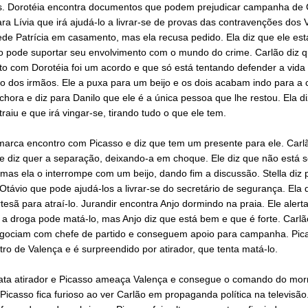
as. Dorotéia encontra documentos que podem prejudicar campanha de 
ara Lívia que irá ajudá-lo a livrar-se de provas das contravenções dos 
ede Patrícia em casamento, mas ela recusa pedido. Ela diz que ele es
o pode suportar seu envolvimento com o mundo do crime. Carlão diz 
o com Dorotéia foi um acordo e que só está tentando defender a vida
o dos irmãos. Ele a puxa para um beijo e os dois acabam indo para a
chora e diz para Danilo que ele é a única pessoa que lhe restou. Ela d
traiu e que irá vingar-se, tirando tudo o que ele tem.
marca encontro com Picasso e diz que tem um presente para ele. Carl
 e diz quer a separação, deixando-a em choque. Ele diz que não está 
mas ela o interrompe com um beijo, dando fim a discussão. Stella diz 
Otávio que pode ajudá-los a livrar-se do secretário de segurança. Ela 
tesã para atraí-lo. Jurandir encontra Anjo dormindo na praia. Ele alert
 a droga pode matá-lo, mas Anjo diz que está bem e que é forte. Carl
gociam com chefe de partido e conseguem apoio para campanha. Pica
ro de Valença e é surpreendido por atirador, que tenta matá-lo.
ta atirador e Picasso ameaça Valença e consegue o comando do mor
Picasso fica furioso ao ver Carlão em propaganda política na televisão.