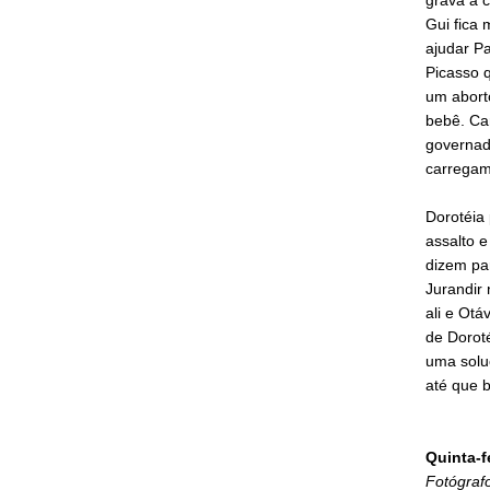
Gui fica 
ajudar Pa
Picasso q
um aborto
bebê. Ca
governad
carregam
Dorotéia
assalto 
dizem pa
Jurandir 
ali e Otá
de Doroté
uma soluç
até que 
Quinta-f
Fotógrafo