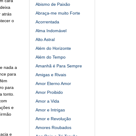
um cara
Abismo de Paixão
 deixa
Abraça-me muito Forte
 atrás
tecer o
Acorrentada
Alma Indomável
Alto Astral
Além do Horizonte
Além do Tempo
Amanhã é Para Sempre
te nada a
ance para
Amigas e Rivais
efém
Amor Eterno Amor
ro para
Amor Proibido
a tonto.
 com
Amor a Vida
cações e
Amor e Intrigas
 irmão
Amor e Revolução
Amores Roubados
gacia e