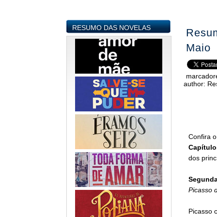
RESUMO DAS NOVELAS
Resum
Maio
marcador
author:
Re
Confira 
Capítulo
dos prin
Segunda-
Picasso 
Picasso 