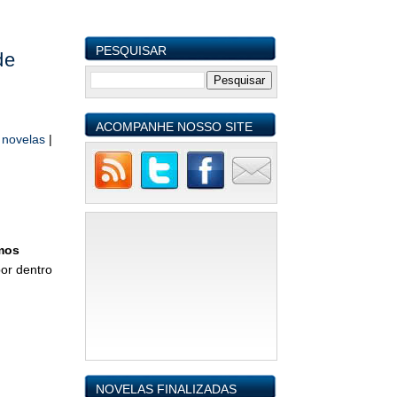
PESQUISAR
de
ACOMPANHE NOSSO SITE
 novelas
|
mos
or dentro
NOVELAS FINALIZADAS