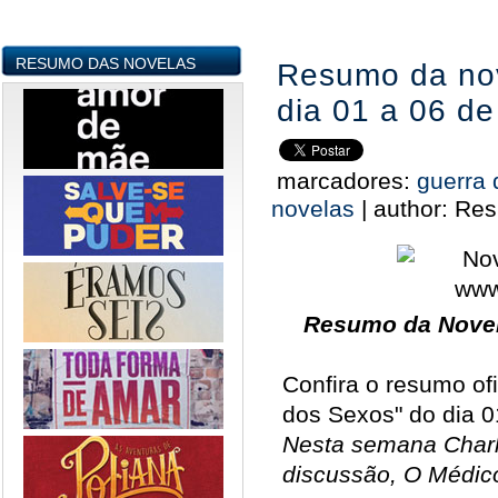
RESUMO DAS NOVELAS
Resumo da nov
dia 01 a 06 d
marcadores:
guerra
novelas
|
author:
Res
Resumo da Novel
Confira o resumo ofi
dos Sexos" do dia 0
Nesta semana Charl
discussão, O Médico