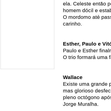
ela. Celeste então 
homem dócil e esta
O mordomo até pass
carinho.
Esther, Paulo e Vit
Paulo e Esther final
O trio formará uma fa
Wallace
Existe uma grande p
mas glorioso desfec
pleno octógono após
Jorge Muralha.