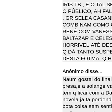
IRIS TB , E O TAL
O PÚBLICO, AH FAL
. GRISELDA CASA
COMBINAM COMO C
RENÉ COM VANESS
BALTAZAR E CELES
HORRIVEL.ATÉ DE
Q DÁ TANTO SUSP
DESTA FOTMA. Q 
Anônimo disse...
Naum gostei do final
presa,e a solange v
tem q ficar com a Da
novela ja ta perdend
bota coisa sem senti