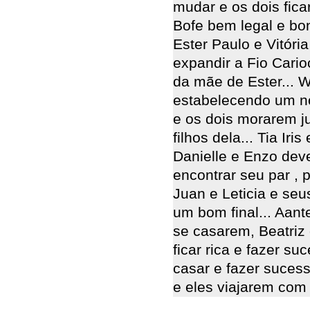
mudar e os dois fic
Bofe bem legal e bon
Ester Paulo e Vitóri
expandir a Fio Cario
da mãe de Ester... W
estabelecendo um no
e os dois morarem 
filhos dela... Tia Iri
Danielle e Enzo dev
encontrar seu par , p
Juan e Leticia e seu
um bom final... Aant
se casarem, Beatriz 
ficar rica e fazer su
casar e fazer suces
e eles viajarem com o