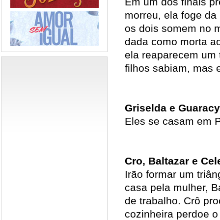
Em um dos finais pre
morreu, ela foge da
os dois somem no m
dada como morta ao 
ela reaparecem um
filhos sabiam, mas
Griselda e Guaracy
Eles se casam em Po
Cro, Baltazar e Cel
Irão formar um triâ
casa pela mulher, B
de trabalho. Crô pr
cozinheira perdoe o