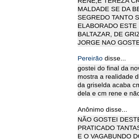
RENÉ,E TEREZA CR
MALDADE SE DA BE
SEGREDO TANTO S
ELABORADO ESTE F
BALTAZAR, DE GRI
JORGE NAO GOSTEII
Pereirão
disse...
gostei do final da n
mostra a realidade d
da griselda acaba c
dela e cm rene e nã
Anônimo disse...
NÃO GOSTEI DESTE
PRATICADO TANTA
E O VAGABUNDO DO