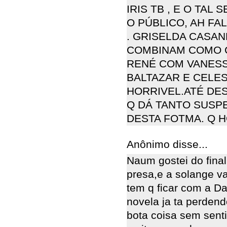
IRIS TB , E O TAL
O PÚBLICO, AH FAL
. GRISELDA CASA
COMBINAM COMO C
RENÉ COM VANESS
BALTAZAR E CELES
HORRIVEL.ATÉ DE
Q DÁ TANTO SUSP
DESTA FOTMA. Q 
Anônimo disse...
Naum gostei do final
presa,e a solange v
tem q ficar com a Da
novela ja ta perdend
bota coisa sem senti