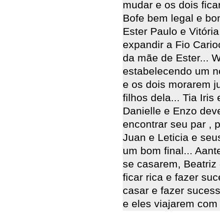
mudar e os dois fic
Bofe bem legal e bon
Ester Paulo e Vitóri
expandir a Fio Cario
da mãe de Ester... W
estabelecendo um no
e os dois morarem 
filhos dela... Tia Iri
Danielle e Enzo dev
encontrar seu par , p
Juan e Leticia e seu
um bom final... Aant
se casarem, Beatriz 
ficar rica e fazer su
casar e fazer suces
e eles viajarem com o