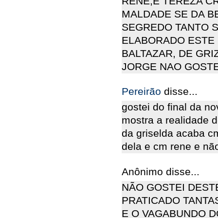
RENÉ,E TEREZA CR
MALDADE SE DA BE
SEGREDO TANTO S
ELABORADO ESTE F
BALTAZAR, DE GRI
JORGE NAO GOSTEII
Pereirão
disse...
gostei do final da n
mostra a realidade d
da griselda acaba c
dela e cm rene e nã
Anônimo disse...
NÃO GOSTEI DESTE
PRATICADO TANTA
E O VAGABUNDO DO