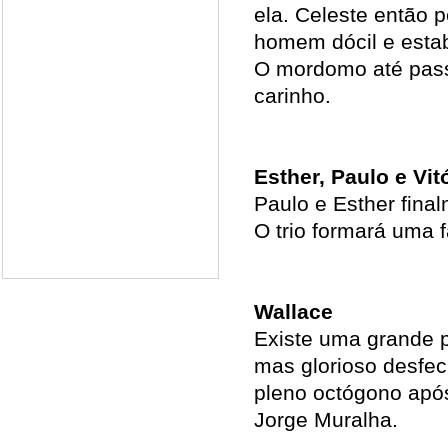
ela. Celeste então 
homem dócil e esta
O mordomo até pass
carinho.
Esther, Paulo e Vit
Paulo e Esther final
O trio formará uma fa
Wallace
Existe uma grande p
mas glorioso desfec
pleno octógono após
Jorge Muralha.