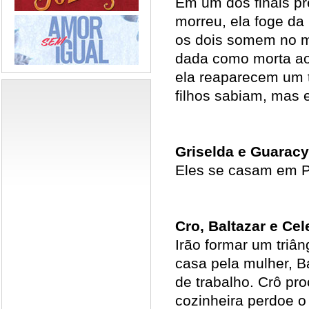
Em um dos finais pre
morreu, ela foge da
os dois somem no m
dada como morta ao 
ela reaparecem um
filhos sabiam, mas
Griselda e Guaracy
Eles se casam em Po
Cro, Baltazar e Cel
Irão formar um triâ
casa pela mulher, B
de trabalho. Crô pr
cozinheira perdoe o