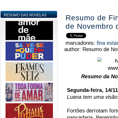
RESUMO DAS NOVELAS
Resumo de Fin
de Novembro 
marcadores:
fina est
author:
Resumo de Nov
Resumo da Nov
Segunda-feira, 14/1
Luana tem uma visão
Fortões derrotam fort
pancadaria. Pereirinh