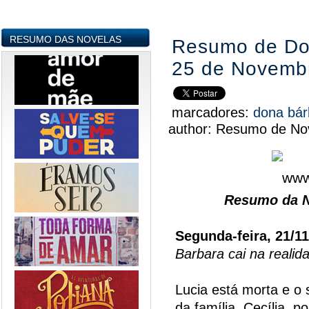
RESUMO DAS NOVELAS
Resumo de Don
25 de Novemb
marcadores:
dona bá
author:
Resumo de Nov
Resumo da N
Segunda-feira, 21/1
Barbara cai na realid
Lucia está morta e o 
da família. Cecília, p