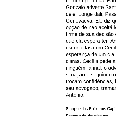
homem pelo qual Barb
Gonzalo adverte Sant
dele. Longe dali, Pás
Genovaeva. Ele diz q
opção de não aceitá-
firme de sua decisão
que ela espera ter. A
escondidas com Cecíl
esperança de um dia 
claras. Cecília pede a
ninguém, afinal, o a
situação e seguindo 
trocam confidências,
seu advogado, traman
Antonio.
Sinopse
dos
Próximos Capí
Resumo de Novelas.net