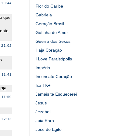
 19:44
Flor do Caribe
Gabriela
ho que
Geração Brasil
mente
Gotinha de Amor
Guerra dos Sexos
 21:02
Haja Coração
I Love Paraisópolis
s
Império
 11:41
Insensato Coração
Isa TK+
-PE
Jamais te Esquecerei
 11:50
Jesus
Jezabel
 12:13
Joia Rara
José do Egito