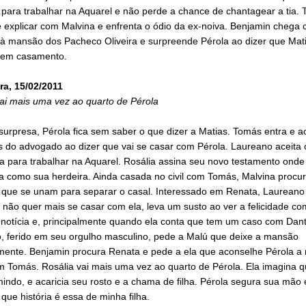
 para trabalhar na Aquarel e não perde a chance de chantagear a tia.
 explicar com Malvina e enfrenta o ódio da ex-noiva. Benjamin chega
 à mansão dos Pacheco Oliveira e surpreende Pérola ao dizer que Mat
 em casamento.
ra, 15/02/2011
vai mais uma vez ao quarto de Pérola
surpresa, Pérola fica sem saber o que dizer a Matias. Tomás entra e 
s do advogado ao dizer que vai se casar com Pérola. Laureano aceita 
 para trabalhar na Aquarel. Rosália assina seu novo testamento onde 
a como sua herdeira. Ainda casada no civil com Tomás, Malvina procu
 que se unam para separar o casal. Interessado em Renata, Laureano 
não quer mais se casar com ela, leva um susto ao ver a felicidade co
 notícia e, principalmente quando ela conta que tem um caso com Dant
, ferido em seu orgulho masculino, pede a Malú que deixe a mansão
mente. Benjamin procura Renata e pede a ela que aconselhe Pérola a 
m Tomás. Rosália vai mais uma vez ao quarto de Pérola. Ela imagina q
indo, e acaricia seu rosto e a chama de filha. Pérola segura sua mão 
que história é essa de minha filha.