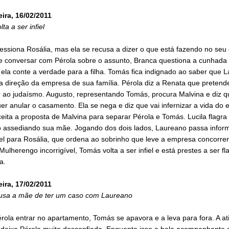
eira, 16/02/2011
ta a ser infiel
essiona Rosália, mas ela se recusa a dizer o que está fazendo no seu 
e conversar com Pérola sobre o assunto, Branca questiona a cunhada e
ela conte a verdade para a filha. Tomás fica indignado ao saber que 
a direção da empresa de sua família. Pérola diz a Renata que pretend
r ao judaísmo. Augusto, representando Tomás, procura Malvina e diz q
uer anular o casamento. Ela se nega e diz que vai infernizar a vida do 
eita a proposta de Malvina para separar Pérola e Tomás. Lucila flagra
 assediando sua mãe. Jogando dos dois lados, Laureano passa infor
el para Rosália, que ordena ao sobrinho que leve a empresa concorren
 Mulherengo incorrigível, Tomás volta a ser infiel e está prestes a ser f
a.
eira, 17/02/2011
cusa a mãe de ter um caso com Laureano
rola entrar no apartamento, Tomás se apavora e a leva para fora. A at
 deixa Pérola muito desconfiada. Enquanto isso a bela acompanhante 