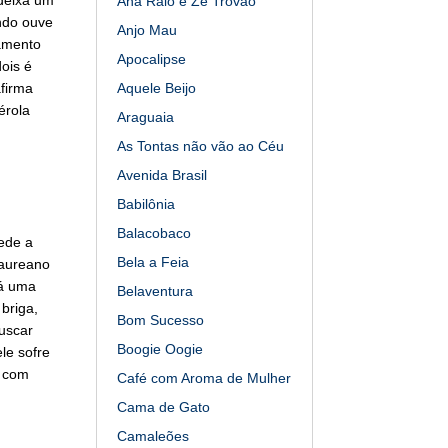
Ana Raio e Zé Trovão
ndo ouve
Anjo Mau
tamento
Apocalipse
ois é
firma
Aquele Beijo
érola
Araguaia
As Tontas não vão ao Céu
Avenida Brasil
Babilônia
Balacobaco
ede a
Bela a Feia
Laureano
dá uma
Belaventura
briga,
Bom Sucesso
uscar
Boogie Oogie
le sofre
e com
Café com Aroma de Mulher
Cama de Gato
Camaleões