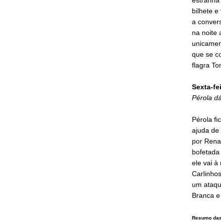
bilhete 
a convers
na noite 
unicament
que se co
flagra To
Sexta-fei
Pérola d
Pérola fi
ajuda de
por Rena
bofetada
ele vai à
Carlinhos
um ataqu
Branca e
Resumo das