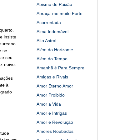
Abismo de Paixão
Abraça-me muito Forte
Acorrentada
quarto.
Alma Indomável
 insiste
Alto Astral
Laureano
Além do Horizonte
e se
ue seu
Além do Tempo
ex-noivo.
Amanhã é Para Sempre
Amigas e Rivais
mações
te à
Amor Eterno Amor
lagrado
Amor Proibido
Amor a Vida
Amor e Intrigas
Amor e Revolução
Amores Roubados
itude
deixa um