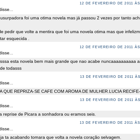
12 DE FEVEREIRO DE 2011 ÀS
isse...
 usurpadora foi uma otima novela mas já passou 2 vezes por tanto ac
de pedir que volte a mentira que foi uma novela otima mas que infeliz
tar esquecida .
12 DE FEVEREIRO DE 2011 ÀS
isse...
asssa esta novela bem mais grande que nao acabe nuncaaaaaaaaaa a
de todasss
13 DE FEVEREIRO DE 2011 ÀS
isse...
A QUE REPRIZA-SE CAFE COM AROMA DE MULHER.LUCIA RECIFE
13 DE FEVEREIRO DE 2011 ÀS
isse...
a reprise de Picara a sonhadora ou eramos seis.
13 DE FEVEREIRO DE 2011 ÀS
isse...
ja ta acabando tomara que volta a novela coração selvagem.