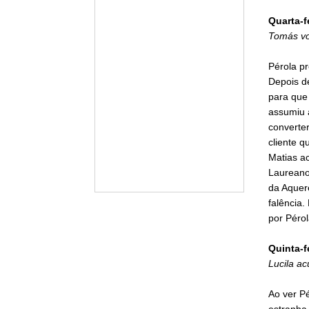
Quarta-f
Tomás vol
Pérola pr
Depois d
para que 
assumiu 
converte
cliente q
Matias ac
Laureano
da Aquer
falência.
por Pérol
Quinta-f
Lucila a
Ao ver Pé
estranha