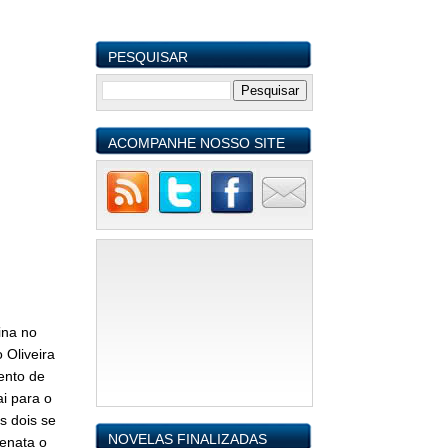
PESQUISAR
ACOMPANHE NOSSO SITE
ina no
 Oliveira
ento de
i para o
s dois se
NOVELAS FINALIZADAS
enata o