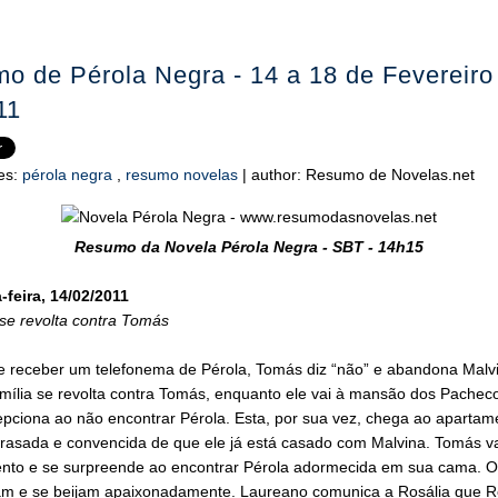
o de Pérola Negra - 14 a 18 de Fevereiro
11
es:
pérola negra
,
resumo novelas
|
author:
Resumo de Novelas.net
Resumo da Novela Pérola Negra - SBT - 14h15
feira, 14/02/2011
 se revolta contra Tomás
e receber um telefonema de Pérola, Tomás diz “não” e abandona Malv
família se revolta contra Tomás, enquanto ele vai à mansão dos Pacheco
epciona ao não encontrar Pérola. Esta, por sua vez, chega ao apartam
rasada e convencida de que ele já está casado com Malvina. Tomás va
nto e se surpreende ao encontrar Pérola adormecida em sua cama. O
iam e se beijam apaixonadamente. Laureano comunica a Rosália que R