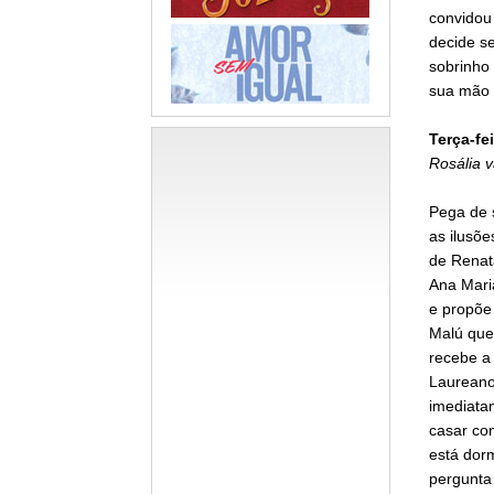
convidou
decide se
sobrinho
sua mão
Terça-fei
Rosália 
Pega de 
as ilusõe
de Renata
Ana Mari
e propõe
Malú que 
recebe a
Laureano
imediata
casar co
está dorm
pergunta 