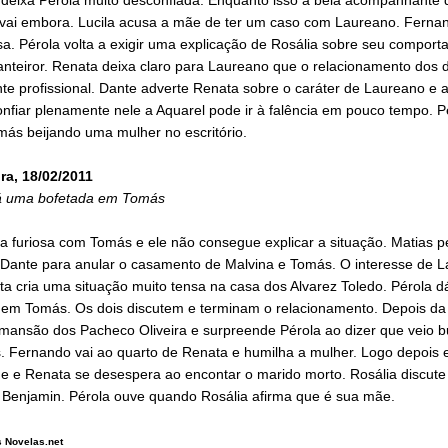
e vai embora. Lucila acusa a mãe de ter um caso com Laureano. Ferna
a. Pérola volta a exigir uma explicação de Rosália sobre seu compor
anteiror. Renata deixa claro para Laureano que o relacionamento dos d
e profissional. Dante adverte Renata sobre o caráter de Laureano e a
nfiar plenamente nele a Aquarel pode ir à falência em pouco tempo. P
más beijando uma mulher no escritório.
ra, 18/02/2011
á uma bofetada em Tomás
ca furiosa com Tomás e ele não consegue explicar a situação. Matias p
 Dante para anular o casamento de Malvina e Tomás. O interesse de 
ta cria uma situação muito tensa na casa dos Alvarez Toledo. Pérola 
 em Tomás. Os dois discutem e terminam o relacionamento. Depois da 
 mansão dos Pacheco Oliveira e surpreende Pérola ao dizer que veio b
. Fernando vai ao quarto de Renata e humilha a mulher. Logo depois e
e e Renata se desespera ao encontar o marido morto. Rosália discut
 Benjamin. Pérola ouve quando Rosália afirma que é sua mãe.
 Novelas.net