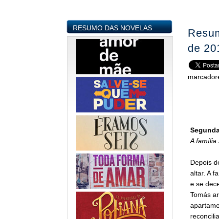
RESUMO DAS NOVELAS
Resum
de 20
marcador
Segunda-
A família
Depois d
altar. A 
e se dec
Tomás ar
apartame
reconcil