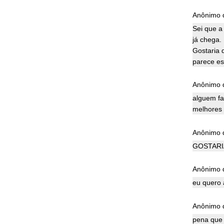
Anônimo d
Sei que a
já chega.
Gostaria 
parece es
Anônimo d
alguem f
melhores 
Anônimo d
GOSTARI
Anônimo d
eu quero 
Anônimo d
pena que 