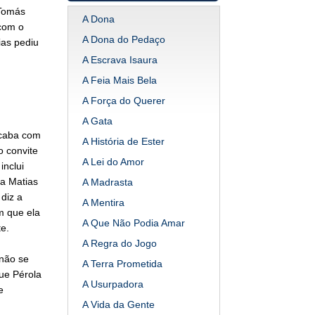
 Tomás
A Dona
 com o
A Dona do Pedaço
ias pediu
A Escrava Isaura
A Feia Mais Bela
A Força do Querer
A Gata
acaba com
A História de Ester
o convite
A Lei do Amor
inclui
ra Matias
A Madrasta
diz a
A Mentira
m que ela
A Que Não Podia Amar
e.
A Regra do Jogo
não se
A Terra Prometida
ue Pérola
A Usurpadora
e
A Vida da Gente