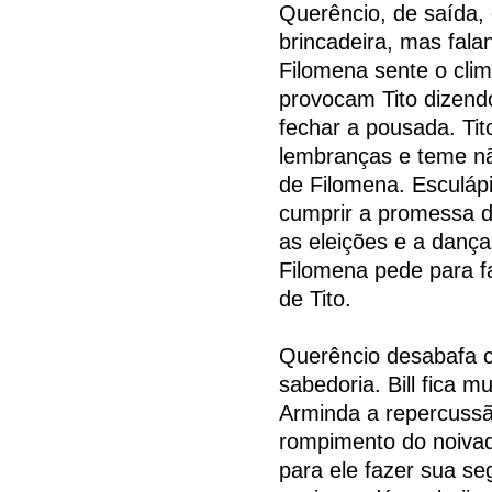
Querêncio, de saída, 
brincadeira, mas falan
Filomena sente o clima 
provocam Tito dizendo
fechar a pousada. Tito
lembranças e teme nã
de Filomena. Esculáp
cumprir a promessa d
as eleições e a dançar
Filomena pede para f
de Tito.
Querêncio desabafa co
sabedoria. Bill fica 
Arminda a repercussã
rompimento do noiva
para ele fazer sua s