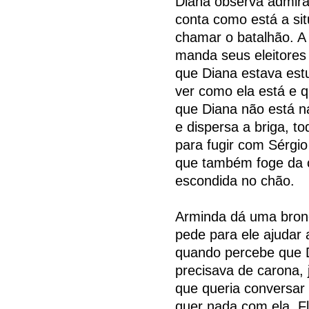
Diana observa admirad
conta como está a sit
chamar o batalhão. A
manda seus eleitores 
que Diana estava estu
ver como ela está e q
que Diana não está na
e dispersa a briga, t
para fugir com Sérgi
que também foge da c
escondida no chão.
Arminda dá uma bronc
pede para ele ajudar 
quando percebe que D
precisava de carona,
que queria conversar
quer nada com ela. Fl