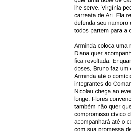
lhe serve. Virgínia pe
carreata de Ari. Ela 
defenda seu namoro c
todos partem para a c
Arminda coloca uma ro
Diana quer acompanhá
fica revoltada. Enqu
doses, Bruno faz um 
Arminda até o comíci
integrantes do Coman
Nicolau chega ao eve
longe. Flores convenc
também não quer que 
compromisso cívico de
acompanhará até o co
com sua promessa de