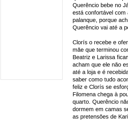
Querêncio bebe no J
está confortável com
palanque, porque ach
Querêncio vai até a 
Clorís o recebe e ofe
mãe que terminou com
Beatriz e Larissa fic
acham que ele não es
até a loja e é recebi
saber como tudo acon
feliz e Clorís se esfo
Filomena chega à pou
quarto. Querêncio não
dormem em camas sep
as pretensões de Kari