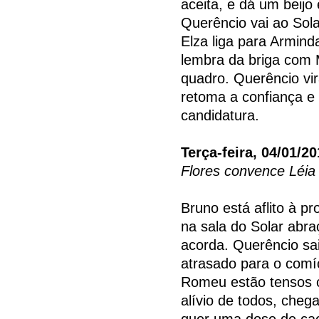
aceita, e dá um beij
Querêncio vai ao Sola
Elza liga para Armind
lembra da briga com 
quadro. Querêncio vi
retoma a confiança e
candidatura.
Terça-feira, 04/01/20
Flores convence Léia 
Bruno está aflito à p
na sala do Solar abr
acorda. Querêncio sa
atrasado para o comíc
Romeu estão tensos 
alívio de todos, cheg
quer uma dose de cac