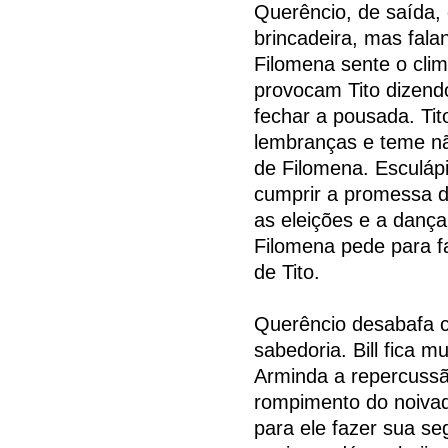
Querêncio, de saída, 
brincadeira, mas falan
Filomena sente o clima 
provocam Tito dizendo
fechar a pousada. Tito
lembranças e teme nã
de Filomena. Esculáp
cumprir a promessa d
as eleições e a dançar
Filomena pede para f
de Tito.
Querêncio desabafa co
sabedoria. Bill fica 
Arminda a repercussã
rompimento do noiva
para ele fazer sua s