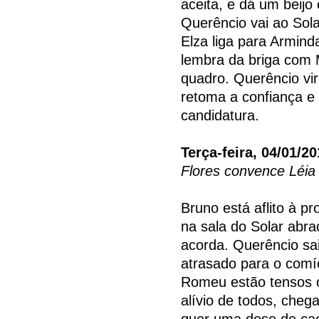
aceita, e dá um beij
Querêncio vai ao Sola
Elza liga para Armind
lembra da briga com 
quadro. Querêncio vi
retoma a confiança e
candidatura.
Terça-feira, 04/01/20
Flores convence Léia 
Bruno está aflito à p
na sala do Solar abr
acorda. Querêncio sa
atrasado para o comíc
Romeu estão tensos 
alívio de todos, cheg
quer uma dose de cac