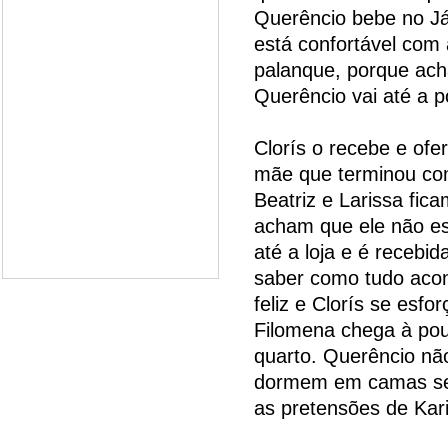
Querêncio bebe no J
está confortável com
palanque, porque ach
Querêncio vai até a 
Clorís o recebe e ofe
mãe que terminou com
Beatriz e Larissa fic
acham que ele não es
até a loja e é recebi
saber como tudo acon
feliz e Clorís se esfo
Filomena chega à pou
quarto. Querêncio não
dormem em camas sep
as pretensões de Kari