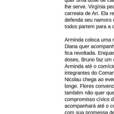
lhe serve. Virgínia pe
carreata de Ari. Ela 
defenda seu namoro c
todos partem para a c
Arminda coloca uma ro
Diana quer acompanhá
fica revoltada. Enqu
doses, Bruno faz um 
Arminda até o comíci
integrantes do Coman
Nicolau chega ao eve
longe. Flores convenc
também não quer que 
compromisso cívico de
acompanhará até o co
com sua promessa de