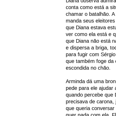
Diana observa admirad
conta como está a sit
chamar o batalhão. A
manda seus eleitores 
que Diana estava estu
ver como ela está e q
que Diana não está na
e dispersa a briga, t
para fugir com Sérgi
que também foge da c
escondida no chão.
Arminda dá uma bronc
pede para ele ajudar 
quando percebe que D
precisava de carona,
que queria conversar
quer nada com ela. Fl