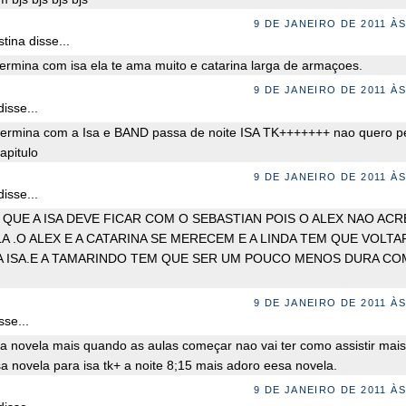
9 DE JANEIRO DE 2011 ÀS
stina disse...
termina com isa ela te ama muito e catarina larga de armaçoes.
9 DE JANEIRO DE 2011 ÀS
isse...
termina com a Isa e BAND passa de noite ISA TK+++++++ nao quero p
pitulo
9 DE JANEIRO DE 2011 ÀS
isse...
QUE A ISA DEVE FICAR COM O SEBASTIAN POIS O ALEX NAO ACR
A .O ALEX E A CATARINA SE MERECEM E A LINDA TEM QUE VOLTA
A ISA.E A TAMARINDO TEM QUE SER UM POUCO MENOS DURA CO
9 DE JANEIRO DE 2011 ÀS
se...
a novela mais quando as aulas começar nao vai ter como assistir mais
a novela para isa tk+ a noite 8;15 mais adoro eesa novela.
9 DE JANEIRO DE 2011 ÀS