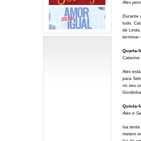
Alex pen
Durante u
tudo. Ca
de Linda
terminar
Quarta-f
Catarina
Alex est
para Seba
no seu ce
Gordinha 
Quinta-f
Alex e S
Isa tenta
metem em
Isa de um