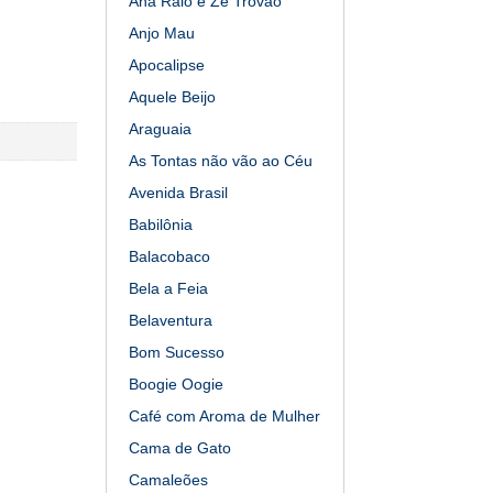
Ana Raio e Zé Trovão
Anjo Mau
Apocalipse
Aquele Beijo
Araguaia
As Tontas não vão ao Céu
Avenida Brasil
Babilônia
Balacobaco
Bela a Feia
Belaventura
Bom Sucesso
Boogie Oogie
Café com Aroma de Mulher
Cama de Gato
Camaleões