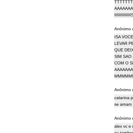
TTTTTTT
AAAAA
IIIIIIII
Anônimo d
ISA VOC
LEVAR P
QUE DEIX
SIM SAO
COM O S
AAAAA
MMMMMMM
Anônimo d
catarina 
se amam 
Anônimo d
alex vc e
eu tambem