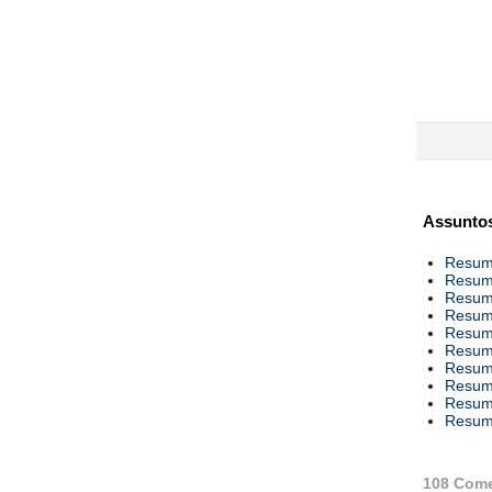
Assuntos
Resumo
Resumo
Resumo
Resumo
Resumo
Resumo
Resumo
Resumo
Resumo
Resumo
108 Come