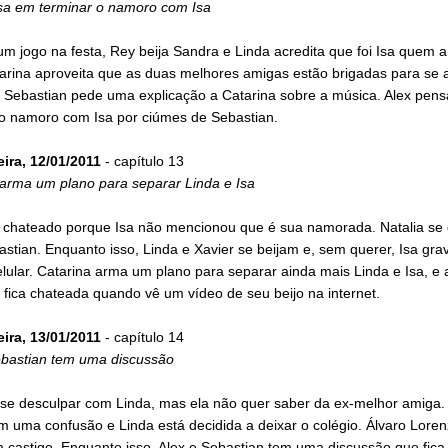
sa em terminar o namoro com Isa
m jogo na festa, Rey beija Sandra e Linda acredita que foi Isa quem 
tarina aproveita que as duas melhores amigas estão brigadas para se 
. Sebastian pede uma explicação a Catarina sobre a música. Alex pen
 o namoro com Isa por ciúmes de Sebastian.
eira, 12/01/2011
- capítulo 13
 arma um plano para separar Linda e Isa
á chateado porque Isa não mencionou que é sua namorada. Natalia se 
stian. Enquanto isso, Linda e Xavier se beijam e, sem querer, Isa gra
lular. Catarina arma um plano para separar ainda mais Linda e Isa, e 
fica chateada quando vê um vídeo de seu beijo na internet.
eira, 13/01/2011
- capítulo 14
ebastian tem uma discussão
 se desculpar com Linda, mas ela não quer saber da ex-melhor amiga.
 uma confusão e Linda está decidida a deixar o colégio. Álvaro Loren
 castigo. Enquanto isso, Alex e Sebastian tem uma discussão que fica