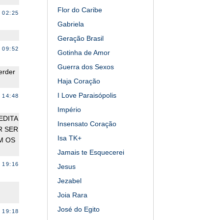
Flor do Caribe
 02:25
Gabriela
Geração Brasil
 09:52
Gotinha de Amor
Guerra dos Sexos
erder
Haja Coração
I Love Paraisópolis
 14:48
Império
EDITA
Insensato Coração
R SER
Isa TK+
M OS
Jamais te Esquecerei
 19:16
Jesus
Jezabel
Joia Rara
José do Egito
 19:18