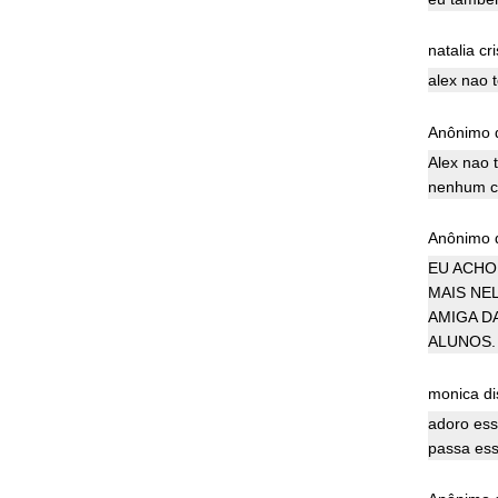
natalia cri
alex nao 
Anônimo d
Alex nao 
nenhum ca
Anônimo d
EU ACHO 
MAIS NEL
AMIGA D
ALUNOS.
monica dis
adoro ess
passa ess