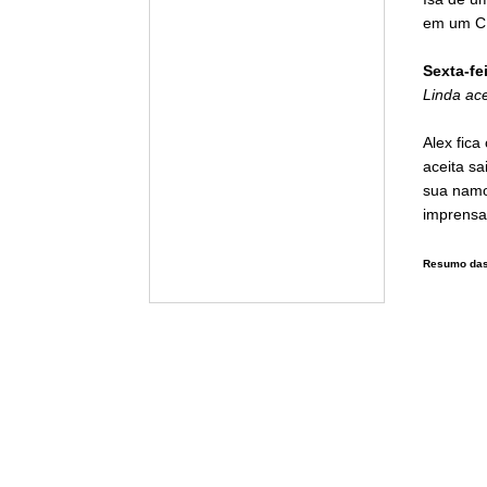
em um CD
Sexta-fei
Linda ace
Alex fic
aceita s
sua namor
imprensa
Resumo das