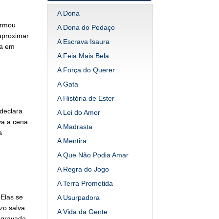
A Dona
armou
A Dona do Pedaço
aproximar
A Escrava Isaura
sa em
A Feia Mais Bela
A Força do Querer
A Gata
A História de Ester
declara
A Lei do Amor
va a cena
A Madrasta
a
A Mentira
A Que Não Podia Amar
A Regra do Jogo
A Terra Prometida
 Elas se
A Usurpadora
zo salva
A Vida da Gente
 gravada