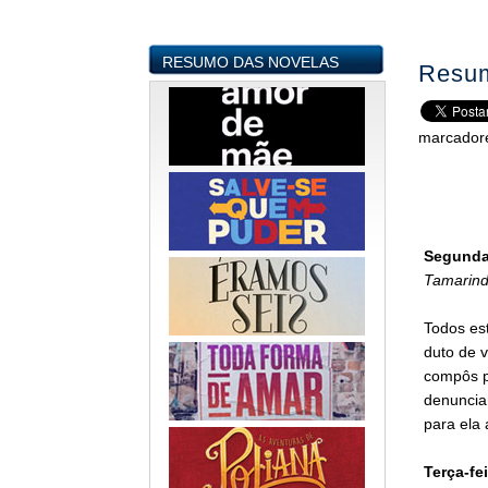
RESUMO DAS NOVELAS
Resum
marcador
Segunda-
Tamarind
Todos est
duto de v
compôs p
denunciar
para ela
Terça-fei