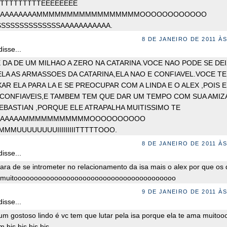
TTTTTTTTTEEEEEEEE
AAAAAAAAAAMMMMMMMMMMMMMMMMMOOOOOOOOOOOO
IIIIIISSSSSSSSSSSSSSAAAAAAAAAAA.
8 DE JANEIRO DE 2011 ÀS
isse...
E DA DE UM MILHAO A ZERO NA CATARINA.VOCE NAO PODE SE DEI
ELA AS ARMASSOES DA CATARINA,ELA NAO E CONFIAVEL.VOCE T
AR ELA PARA LA E SE PREOCUPAR COM A LINDA E O ALEX ,POIS 
 CONFIAVEIS,E TAMBEM TEM QUE DAR UM TEMPO COM SUA AMIZ
EBASTIAN ,PORQUE ELE ATRAPALHA MUITISSIMO TE
AAAAAAAMMMMMMMMMMMOOOOOOOOOO
MUUUUUUUUIIIIIIIIITTTTTOOO.
8 DE JANEIRO DE 2011 ÀS
isse...
para de se intrometer no relacionamento da isa mais o alex por que os 
muitoooooooooooooooooooooooooooooooooooooooo
9 DE JANEIRO DE 2011 ÀS
isse...
 um gostoso lindo é vc tem que lutar pela isa porque ela te ama muitoo
 bjs bjs bjs bjs