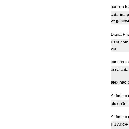
suellen ht
catarina 
vc gostav
Diana Prisc
Para com 
viu
jemima dis
essa cata
alex não 
Anônimo d
alex não 
Anônimo d
EU ADOR