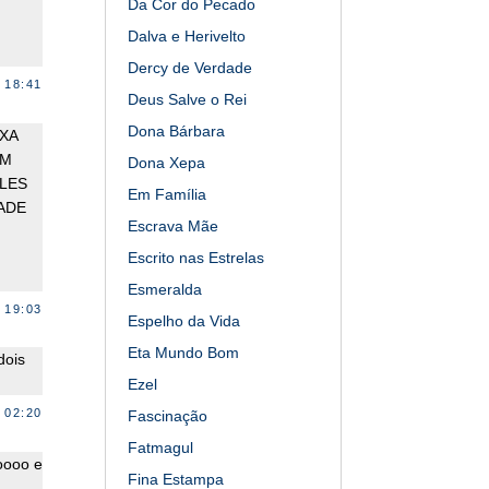
Da Cor do Pecado
Dalva e Herivelto
Dercy de Verdade
 18:41
Deus Salve o Rei
Dona Bárbara
XA
EM
Dona Xepa
ELES
Em Família
ADE
Escrava Mãe
Escrito nas Estrelas
Esmeralda
 19:03
Espelho da Vida
Eta Mundo Bom
dois
Ezel
 02:20
Fascinação
Fatmagul
oooo e
Fina Estampa