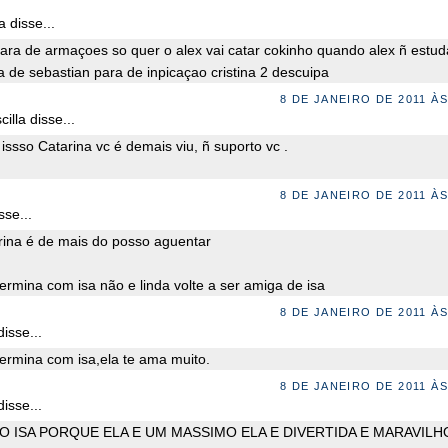
a disse...
para de armaçoes so quer o alex vai catar cokinho quando alex ñ estud
a de sebastian para de inpicaçao cristina 2 descuipa
8 DE JANEIRO DE 2011 ÀS
illa disse...
issso Catarina vc é demais viu, ñ suporto vc .
8 DE JANEIRO DE 2011 ÀS
se...
rina é de mais do posso aguentar
termina com isa não e linda volte a ser amiga de isa
8 DE JANEIRO DE 2011 ÀS
isse...
termina com isa,ela te ama muito.
8 DE JANEIRO DE 2011 ÀS
isse...
O ISA PORQUE ELA E UM MASSIMO ELA E DIVERTIDA E MARAVILH