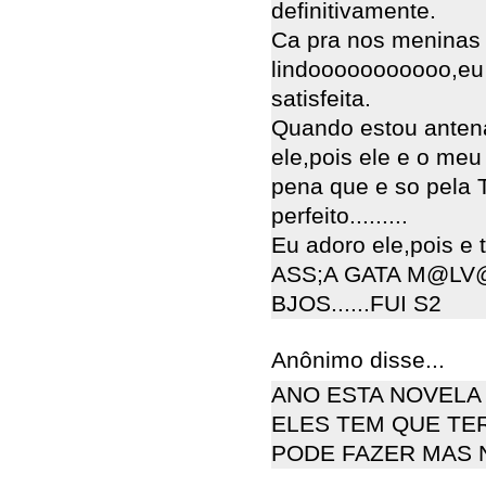
definitivamente.
Ca pra nos meninas
lindooooooooooo,eu
satisfeita.
Quando estou antena
ele,pois ele e o meu 
pena que e so pela
perfeito.........
Eu adoro ele,pois e tu
ASS;A GATA M@LV@D@
BJOS......FUI S2
Anônimo disse...
ANO ESTA NOVELA 
ELES TEM QUE TE
PODE FAZER MAS 