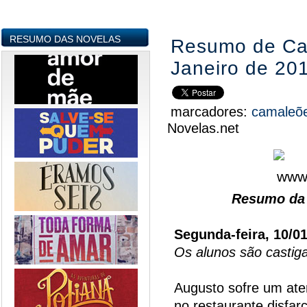
RESUMO DAS NOVELAS
Resumo de Cam
Janeiro de 20
marcadores:
camaleõ
Novelas.net
Resumo da 
Segunda-feira, 10/0
Os alunos são castig
Augusto sofre um ate
no restaurante disfa