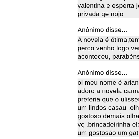
valentina e esperta 
privada qe nojo
Anônimo disse...
A novela é ótima,te
perco venho logo ve
aconteceu, parabén
Anônimo disse...
oi meu nome é arian
adoro a novela cama
preferia que o uliss
um lindos casau .olh
gostoso demais olha 
vç .brincadeirinha e
um gostosão um gatã