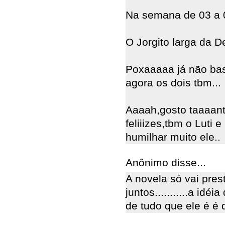
Na semana de 03 a 0
O Jorgito larga da De
Poxaaaaa já não ba
agora os dois tbm...
Aaaah,gosto taaaant
feliiizes,tbm o Luti 
humilhar muito ele..
Anônimo disse...
A novela só vai pres
juntos...........a id
de tudo que ele é 