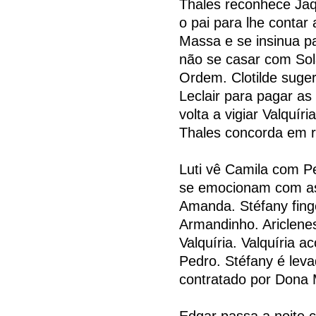
Thales reconhece Jaq
o pai para lhe contar
Massa e se insinua pa
não se casar com Sol
Ordem. Clotilde sug
Leclair para pagar as
volta a vigiar Valquír
Thales concorda em r
Luti vê Camila com P
se emocionam com as
Amanda. Stéfany fing
Armandinho. Ariclene
Valquíria. Valquíria 
Pedro. Stéfany é lev
contratado por Dona 
Edgar passa a noite