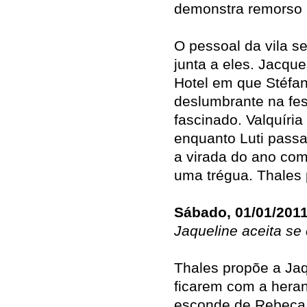
demonstra remorso p
O pessoal da vila s
junta a eles. Jacqu
Hotel em que Stéfa
deslumbrante na fes
fascinado. Valquíri
enquanto Luti passa
a virada do ano co
uma trégua. Thales
Sábado, 01/01/201
Jaqueline aceita se
Thales propõe a Ja
ficarem com a hera
esconde de Rebeca 