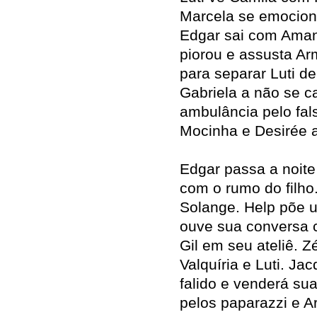
Marcela se emocio
Edgar sai com Aman
piorou e assusta Ar
para separar Luti de
Gabriela a não se c
ambulância pelo fal
Mocinha e Desirée 
Edgar passa a noit
com o rumo do filho.
Solange. Help põe 
ouve sua conversa c
Gil em seu ateliê. Z
Valquíria e Luti. Ja
falido e venderá su
pelos paparazzi e A