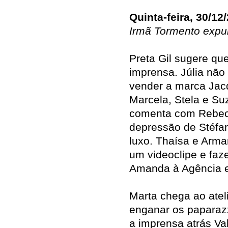
Quinta-feira, 30/12
Irmã Tormento expu
Preta Gil sugere qu
imprensa. Júlia não
vender a marca Jac
Marcela, Stela e Su
comenta com Rebec
depressão de Stéfa
luxo. Thaísa e Arm
um videoclipe e faz
Amanda à Agência e
Marta chega ao atel
enganar os paparazz
a imprensa atrás Va