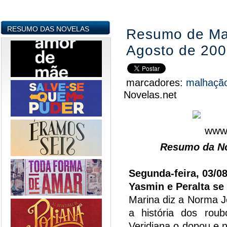
RESUMO DAS NOVELAS
Resumo de Mal
Agosto de 20
marcadores:
malhaçã
Novelas.net
Resumo da No
Segunda-feira, 03/0
Yasmin e Peralta se
Marina diz a Norma J
a história dos roub
Veridiana o dopou e n