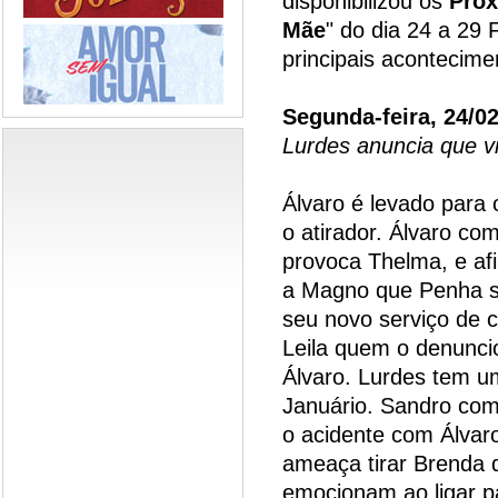
disponibilizou os
Próx
Mãe
" do dia 24 a 29 
principais acontecim
Segunda-feira, 24/0
Lurdes anuncia que vi
Álvaro é levado para 
o atirador. Álvaro c
provoca Thelma, e afi
a Magno que Penha se
seu novo serviço de 
Leila quem o denuncio
Álvaro. Lurdes tem u
Januário. Sandro com
o acidente com Álvaro
ameaça tirar Brenda 
emocionam ao ligar pa