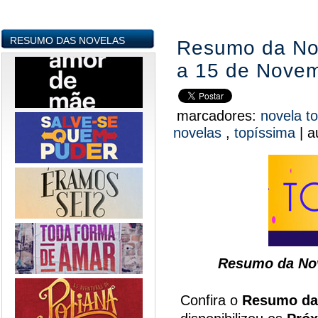
RESUMO DAS NOVELAS
Resumo da Nov
a 15 de Nove
marcadores:
novela t
novelas
,
topíssima
|
a
Resumo da Nov
Confira o
Resumo da