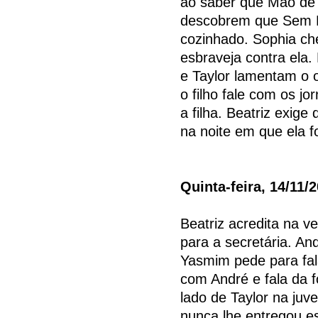
ao saber que Mão de 
descobrem que Sem No
cozinhado. Sophia ch
esbraveja contra ela.
e Taylor lamentam o 
o filho fale com os jo
a filha. Beatriz exig
na noite em que ela f
Quinta-feira, 14/11/
Beatriz acredita na v
para a secretária. And
Yasmim pede para fa
com André e fala da 
lado de Taylor na ju
nunca lhe entregou e