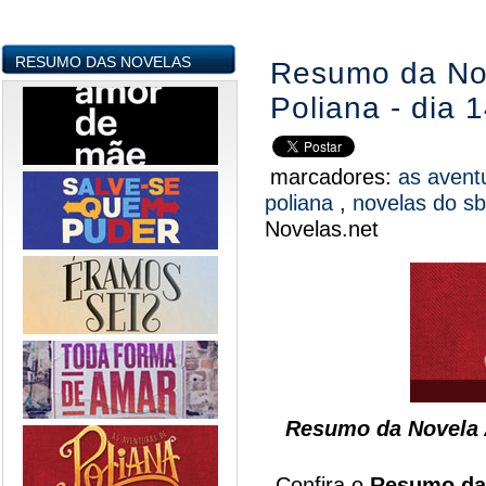
RESUMO DAS NOVELAS
Resumo da Nov
Poliana - dia 
marcadores:
as avent
poliana
,
novelas do s
Novelas.net
Resumo da Novela A
Confira o
Resumo da