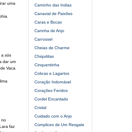
irar uma
Caminho das Indias
i
Canavial de Paixões
phia.
Caras e Bocas
Carinha de Anjo
Carrossel
Cheias de Charme
 a sós
Chiquititas
ta dar um
Cinquentinha
 de Vaca.
Cobras e Lagartos
lima
Coração Indomável
Corações Feridos
Cordel Encantado
Cristal
Cuidado com o Anjo
 no
Cúmplices de Um Resgate
Lara faz