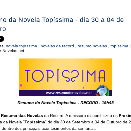
o da Novela Topíssima - dia 30 a 04 de
ro
es:
novela topíssima
,
novelas da record
,
resumo novelas
,
topíssima
 Novelas.net
Resumo da Novela Topíssima - RECORD - 19h45
o
Resumo das Novelas
da Record. A emissora disponibilizou os
Próxi
s
da Novela "
Topíssima
" do dia 30 de Setembro a 04 de Outubro de 
 dentro dos principais acontecimentos da semana...