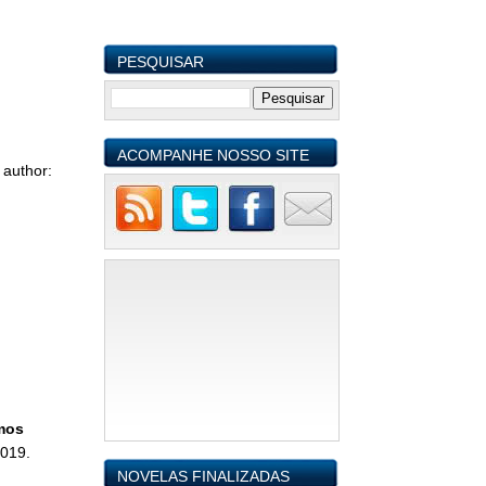
PESQUISAR
ACOMPANHE NOSSO SITE
|
author:
mos
2019.
NOVELAS FINALIZADAS