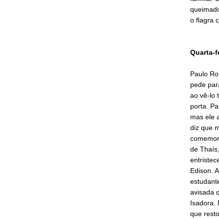
queimado
o flagra 
Quarta-f
Paulo Rob
pede para
ao vê-lo 
porta. P
mas ele a
diz que 
comemora
de Thaís
entriste
Edison. 
estudante
avisada 
Isadora. 
que rest