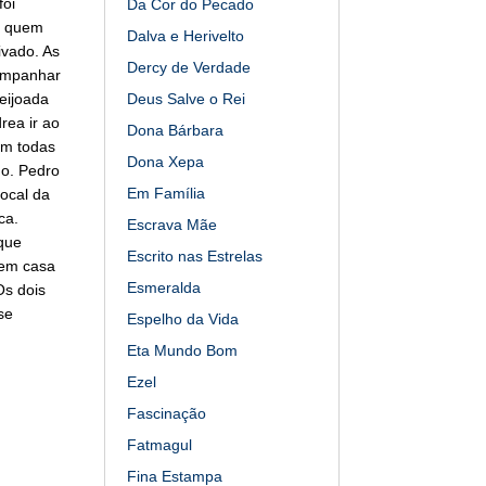
foi
Da Cor do Pecado
m quem
Dalva e Herivelto
ivado. As
Dercy de Verdade
companhar
eijoada
Deus Salve o Rei
rea ir ao
Dona Bárbara
am todas
Dona Xepa
do. Pedro
Em Família
ocal da
ca.
Escrava Mãe
que
Escrito nas Estrelas
 em casa
Esmeralda
Os dois
se
Espelho da Vida
Eta Mundo Bom
Ezel
Fascinação
Fatmagul
Fina Estampa