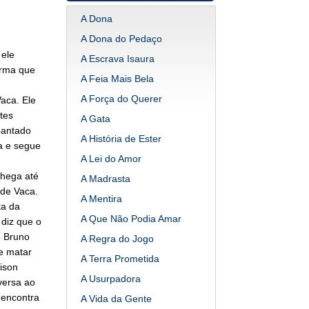
A Dona
A Dona do Pedaço
 ele
A Escrava Isaura
irma que
A Feia Mais Bela
A Força do Querer
aca. Ele
tes
A Gata
pantado
A História de Ester
a e segue
A Lei do Amor
chega até
A Madrasta
 de Vaca.
A Mentira
ta da
A Que Não Podia Amar
 diz que o
e Bruno
A Regra do Jogo
e matar
A Terra Prometida
ison
A Usurpadora
versa ao
 encontra
A Vida da Gente