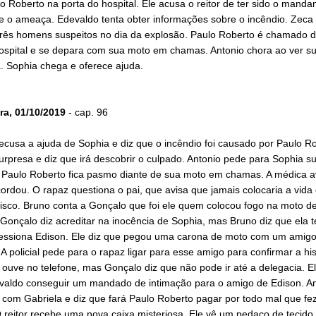
 Roberto na porta do hospital. Ele acusa o reitor de ter sido o manda
e o ameaça. Edevaldo tenta obter informações sobre o incêndio. Zeca 
 três homens suspeitos no dia da explosão. Paulo Roberto é chamado d
hospital e se depara com sua moto em chamas. Antonio chora ao ver s
. Sophia chega e oferece ajuda.
ra, 01/10/2019
- cap. 96
ecusa a ajuda de Sophia e diz que o incêndio foi causado por Paulo Ro
surpresa e diz que irá descobrir o culpado. Antonio pede para Sophia s
. Paulo Roberto fica pasmo diante de sua moto em chamas. A médica a
ordou. O rapaz questiona o pai, que avisa que jamais colocaria a vida
risco. Bruno conta a Gonçalo que foi ele quem colocou fogo na moto d
Gonçalo diz acreditar na inocência de Sophia, mas Bruno diz que ela t
essiona Edison. Ele diz que pegou uma carona de moto com um amigo
A policial pede para o rapaz ligar para esse amigo para confirmar a his
ouve no telefone, mas Gonçalo diz que não pode ir até a delegacia. E
valdo conseguir um mandado de intimação para o amigo de Edison. An
com Gabriela e diz que fará Paulo Roberto pagar por todo mal que fe
O reitor recebe uma nova caixa misteriosa. Ele vê um pedaço de tecido 