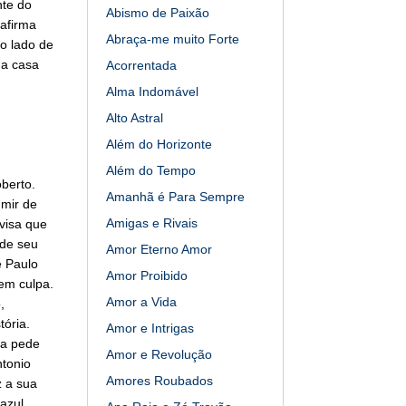
nte do
Abismo de Paixão
afirma
Abraça-me muito Forte
o lado de
ua casa
Acorrentada
Alma Indomável
Alto Astral
Além do Horizonte
Além do Tempo
berto.
Amanhã é Para Sempre
umir de
Amigas e Rivais
visa que
 de seu
Amor Eterno Amor
e Paulo
Amor Proibido
em culpa.
Amor a Vida
,
tória.
Amor e Intrigas
la pede
Amor e Revolução
tonio
Amores Roubados
z a sua
azul