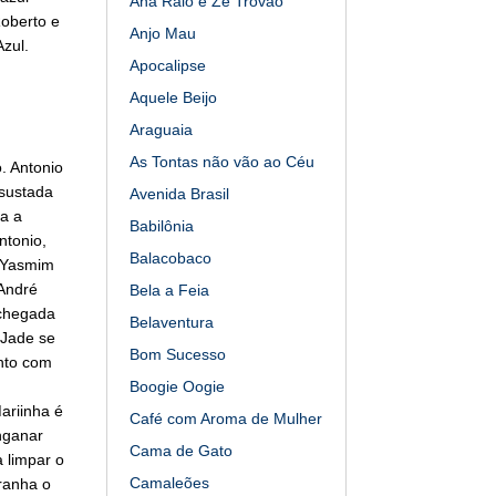
Ana Raio e Zé Trovão
oberto e
Anjo Mau
Azul.
Apocalipse
Aquele Beijo
Araguaia
As Tontas não vão ao Céu
. Antonio
ssustada
Avenida Brasil
ba a
Babilônia
ntonio,
Balacobaco
. Yasmim
 André
Bela a Feia
 chegada
Belaventura
 Jade se
Bom Sucesso
nto com
Boogie Oogie
ariinha é
Café com Aroma de Mulher
nganar
Cama de Gato
 limpar o
Camaleões
ranha o