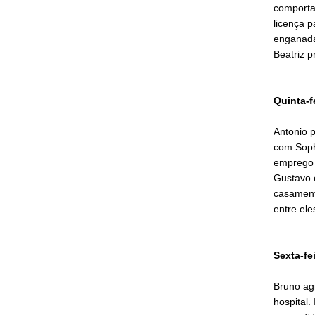
comporta
licença p
enganada
Beatriz p
Quinta-f
Antonio 
com Sophi
emprego 
Gustavo 
casamento
entre ele
Sexta-fe
Bruno agr
hospital.