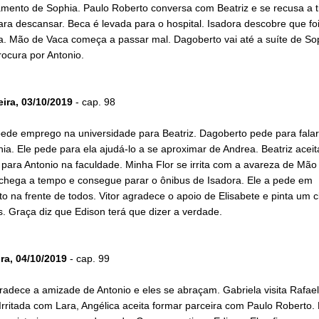
mento de Sophia. Paulo Roberto conversa com Beatriz e se recusa a t
ara descansar. Beca é levada para o hospital. Isadora descobre que fo
. Mão de Vaca começa a passar mal. Dagoberto vai até a suíte de So
rocura por Antonio.
eira, 03/10/2019
- cap. 98
pede emprego na universidade para Beatriz. Dagoberto pede para falar
a. Ele pede para ela ajudá-lo a se aproximar de Andrea. Beatriz acei
para Antonio na faculdade. Minha Flor se irrita com a avareza de Mão
chega a tempo e consegue parar o ônibus de Isadora. Ele a pede em
 na frente de todos. Vitor agradece o apoio de Elisabete e pinta um c
s. Graça diz que Edison terá que dizer a verdade.
ira, 04/10/2019
- cap. 99
adece a amizade de Antonio e eles se abraçam. Gabriela visita Rafael
 Irritada com Lara, Angélica aceita formar parceira com Paulo Roberto. 