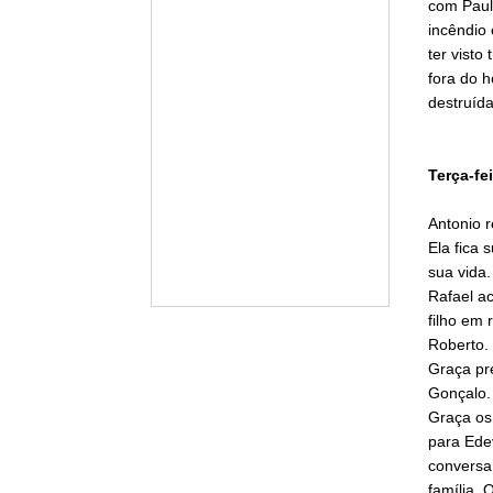
com Paulo
incêndio 
ter visto
fora do 
destruída
Terça-fei
Antonio r
Ela fica 
sua vida
Rafael ac
filho em 
Roberto. 
Graça pr
Gonçalo. 
Graça os 
para Ede
conversa 
família. 