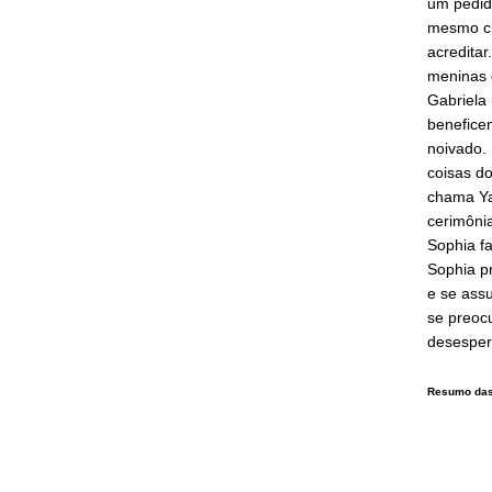
um pedido
mesmo ch
acredita
meninas 
Gabriela
benefice
noivado.
coisas do
chama Ya
cerimônia
Sophia fa
Sophia pr
e se assu
se preoc
desespe
Resumo das