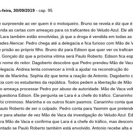
feira, 30/09/2019
- cap. 95
 surpreende ao ver quem é o motoqueiro. Bruno se revela e diz que é
da as cartas com ameaças para os traficantes do Veludo Azul. Ele af
 Lara também estão envolvidas, já que a droga é vendida em todas as
ades Alencar. Pedro chega até a delegacia e fica furioso com Mão de V
 prisão ao próprio filho. Bruno diz para Edison que quer ver os trafican
 Gonçalo diz que a próxima vítima será Paulo Roberto. Edison fica es
 o nome do reitor. Dagoberto descobre que Pedro prendeu Mão de Vac
legacia. Andrea tenta convencer a irmã a ajudar na reconstrução do
nte de Mariinha. Sophia diz que teme a reação de Antonio. Dagoberto 
cia com os estudantes da república. Todos pedem a libertação de Mão
o ameaça processar Pedro por abuso de autoridade. Mão de Vaca vol
questiona Edison. Ele pergunta se Lara é a chefe do tráfico. Canarinho
foi criminoso. Mariinha e os outros ficam pasmos. Canarinho conta qu
aulo Roberto de ser o culpado. Pedro conta para Yasmim que pretend
r para afastar de vez Mão de Vaca da investigação do Veludo Azul. Ed
ra Mão de Vaca e confirma que Lara é a chefe do tráfico, mas descon
untado se Paulo Roberto também está envolvido. Antonio recebe alta e