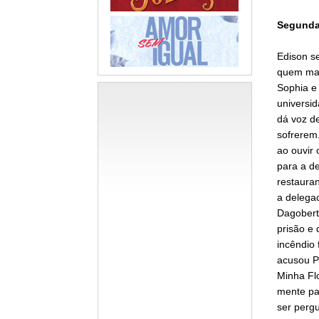
Segunda-
Edison se
quem man
Sophia e
universid
dá voz de
sofrerem.
ao ouvir
para a de
restaura
a delega
Dagobert
prisão e 
incêndio 
acusou P
Minha Flo
mente pa
ser perg