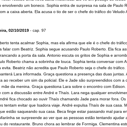
 envolvendo um boneco. Sophia entra de surpresa na sala de Paulo R
com a caixa aberta. Ela acusa o tio de ser o chefe do tráfico do Veludo 
eira, 02/10/2019
- cap. 97
erto tenta acalmar Sophia, mas ela afirma que ele é o chefe do tráfico
 falar com Beatriz. Sophia segue acusando Paulo Roberto. Ela fica a
trancando a porta da sala. Antonio escuta os gritos de Sophia e arrom
aulo Roberto chama a sobrinha de louca. Sophia tenta conversar com A
 evita. Beatriz não acredita que Paulo Roberto seja o chefe do tráfico
manterá Lara informada. Graça questiona a presença das duas juntas.
 ao receber um sim da policial. Ele e Jade são surpreendidos com a
, mãe da menina. Graça questiona Lara sobre o encontro com Edison.
ce com a discussão entre André e Thaís. Lara nega qualquer envolvime
André fica chocado ao ouvir Thaís chamando Jade para morar fora. Os
s tentam evitar que Isadora viaje. André expulsa Thaís de sua casa. M
que estão saqueando sua casa. Beca finge estar passando mal para e
Mariinha se surpreende ao ver que as pessoas estão tentando ajudar a
ou do restaurante. Bruno chora ao lembrar de Formiga. Clementina est