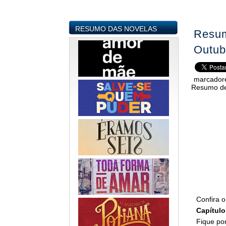
RESUMO DAS NOVELAS
Resum
Outub
marcador
Resumo de
Confira 
Capítulo
Fique por