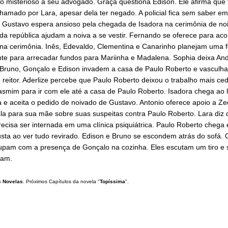
 misterioso a seu advogado. Graça questiona Edison. Ele afirma que 
amado por Lara, apesar dela ter negado. A policial fica sem saber e
r. Gustavo espera ansioso pela chegada de Isadora na cerimônia de no
da república ajudam a noiva a se vestir. Fernando se oferece para a
 na cerimônia. Inês, Edevaldo, Clementina e Canarinho planejam uma f
nte para arrecadar fundos para Mariinha e Madalena. Sophia deixa And
 Bruno, Gonçalo e Edison invadem a casa de Paulo Roberto e vasculh
 reitor. Aderlize percebe que Paulo Roberto deixou o trabalho mais ce
smim para ir com ele até a casa de Paulo Roberto. Isadora chega ao l
 e aceita o pedido de noivado de Gustavo. Antonio oferece apoio a Ze
la para sua mãe sobre suas suspeitas contra Paulo Roberto. Lara diz 
ecisa ser internada em uma clínica psiquiátrica. Paulo Roberto chega
sta ao ver tudo revirado. Edison e Bruno se escondem atrás do sofá. 
upam com a presença de Gonçalo na cozinha. Eles escutam um tiro e 
ram.
 Novelas
. Próximos Capítulos da novela "
Topíssima
".