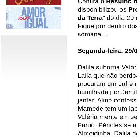
Confira o
Resumo d
disponibilizou os
Pr
da Terra
" do dia 29
Fique por dentro do
semana...
Segunda-feira, 29/
Dalila suborna Valér
Laila que não perdo
procuram um cofre n
humilhada por Jami
jantar. Aline confe
Mamede tem um lapso
Valéria mente em se
Faruq. Péricles se 
Almeidinha. Dalila 