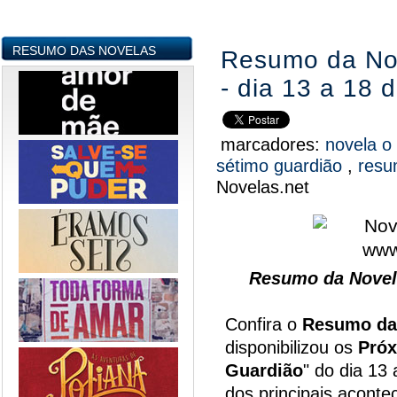
RESUMO DAS NOVELAS
Resumo da No
- dia 13 a 18 
marcadores:
novela o
sétimo guardião
,
resu
Novelas.net
Resumo da Novel
Confira o
Resumo da
disponibilizou os
Próx
Guardião
" do dia 13
dos principais aconte