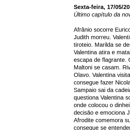
Sexta-feira, 17/05/2
Último capítulo da n
Afrânio socorre Euric
Judith morreu. Valen
tiroteio. Marilda se 
Valentina atira e mat
escapa de flagrante. 
Maltoni se casam. Ri
Olavo. Valentina visi
consegue fazer Nicol
Sampaio sai da cadei
questiona Valentina s
onde colocou o dinhe
decisão e emociona J
Afrodite comemora s
consegue se entender