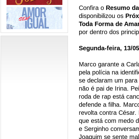
Confira o
Resumo da
disponibilizou os
Próx
Toda Forma de Ama
por dentro dos princi
Segunda-feira, 13/0
Marco garante a Carla
pela polícia na identi
se declaram um para 
não é pai de Irina. P
roda de rap está can
defende a filha. Marc
revolta contra César.
que está com medo da
e Serginho conversam
Joaquim se sente mal,