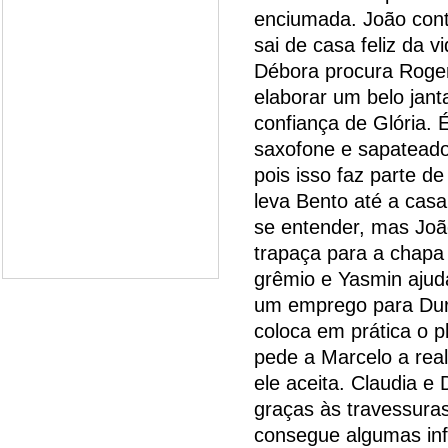
enciumada. João cont
sai de casa feliz da 
Débora procura Roger
elaborar um belo jant
confiança de Glória. É
saxofone e sapateado
pois isso faz parte d
leva Bento até a cas
se entender, mas João
trapaça para a chapa
grêmio e Yasmin ajud
um emprego para Dur
coloca em prática o p
pede a Marcelo a real
ele aceita. Claudia e
graças às travessura
consegue algumas in