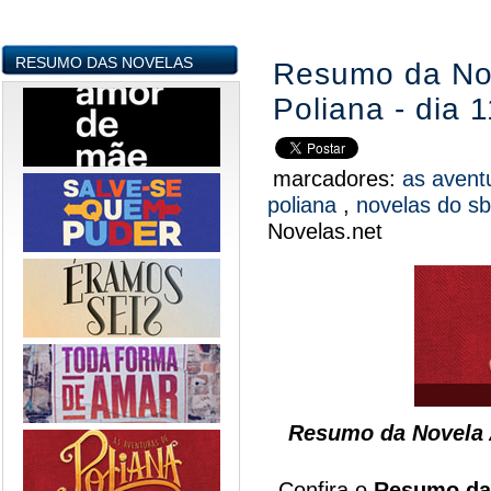
RESUMO DAS NOVELAS
Resumo da Nov
Poliana - dia 
marcadores:
as avent
poliana
,
novelas do s
Novelas.net
Resumo da Novela A
Confira o
Resumo da