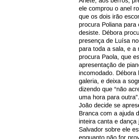
Arlete, aos berros, p
ele comprou o anel r
que os dois irão esco
procura Poliana para
desiste. Débora proc
presença de Luísa no
para toda a sala, e a
procura Paola, que e
apresentação de piano
incomodado. Débora l
galeria, e deixa a so
dizendo que “não acr
uma hora para outra”
João decide se apres
Branca com a ajuda d
inteira canta e dança
Salvador sobre ele e
enquanto não for pro