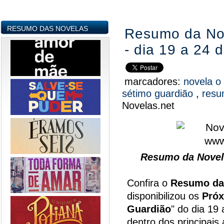
RESUMO DAS NOVELAS
Resumo da No
- dia 19 a 24
marcadores:
novela o
sétimo guardião
,
resu
Novelas.net
Resumo da Novel
Confira o
Resumo da
disponibilizou os
Próx
Guardião
" do dia 19
dentro dos principai