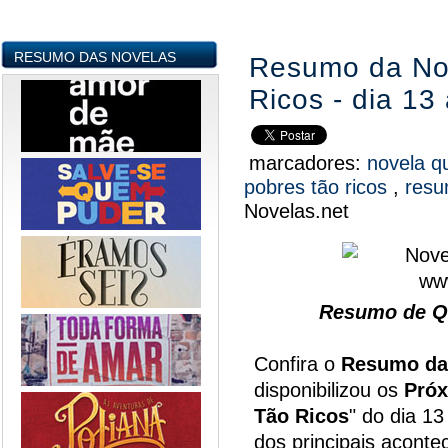
RESUMO DAS NOVELAS
Resumo da No
Ricos - dia 13
marcadores:
novela q
pobres tão ricos
,
resu
Novelas.net
Resumo de Qu
Confira o
Resumo da
disponibilizou os
Próx
Tão Ricos
" do dia 1
dos principais acont