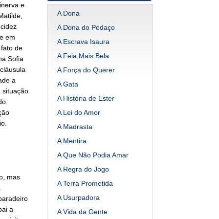
inerva e
A Dona
atilde,
ucidez
A Dona do Pedaço
te em
A Escrava Isaura
fato de
A Feia Mais Bela
na Sofia
 cláusula
A Força do Querer
ade a
A Gata
 situação
A História de Ester
do
ção
A Lei do Amor
io.
A Madrasta
A Mentira
A Que Não Podia Amar
A Regra do Jogo
ho, mas
A Terra Prometida
a
A Usurpadora
paradeiro
ai a
A Vida da Gente