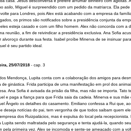
 da casa. Jesus desconversa e prefere arrumar dinheiro com agiotas. Ao
no asilo, Miguel é surpreendido com um pedido da matriarca. Ela pede
volte para Londres, pois Alex está acabando com a empresa da família
ados, os primos são notificados sobre a presidência conjunta da emp
eles esteja casado e com um filho homem. Alex não concorda com a d
a reunião, a fim de reivindicar a presidência exclusiva. Ana Sofia acusa
 alvoroço durante sua festa. Isabel proíbe Minerva de se insinuar para
guel é seu partido ideal.
eira, 25/07/2018
- cap. 3
dos Mendonça, Lupita conta com a colaboração dos amigos para desm
de ginástica. Frida participa de uma manifestação em prol dos animai
sa. Ana Sofia é avisada da prisão da filha, mas não se importa. Tato t
uel e paga a fiança para que Frida saia da cadeia. Minerva e sua mãe
uel Ângelo os detalhes do casamento. Emiliano confessa a Rui que, 
e deseja notícias do pai, tem vergonha de que todos saibam quem ele 
 empresa dos Ruizpalácios, mas é expulsa do local pela recepcionista.
 Lupita sendo maltratada pelo segurança e tenta ajudá-la, quando seu
m pela primeira vez. Alex se incomoda e sente-se ameaçado com a vol