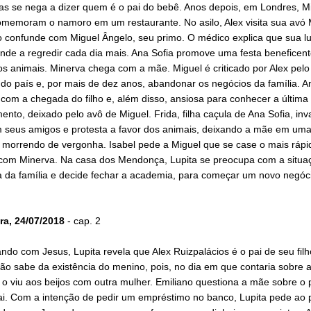
as se nega a dizer quem é o pai do bebê. Anos depois, em Londres, M
omemoram o namoro em um restaurante. No asilo, Alex visita sua avó M
o confunde com Miguel Ângelo, seu primo. O médico explica que sua l
ende a regredir cada dia mais. Ana Sofia promove uma festa beneficen
s animais. Minerva chega com a mãe. Miguel é criticado por Alex pelo 
 do país e, por mais de dez anos, abandonar os negócios da família. A
z com a chegada do filho e, além disso, ansiosa para conhecer a última
ento, deixado pelo avô de Miguel. Frida, filha caçula de Ana Sofia, inv
m seus amigos e protesta a favor dos animais, deixando a mãe em uma
e morrendo de vergonha. Isabel pede a Miguel que se case o mais rápi
 com Minerva. Na casa dos Mendonça, Lupita se preocupa com a situa
a da família e decide fechar a academia, para começar um novo negóc
ra, 24/07/2018
- cap. 2
do com Jesus, Lupita revela que Alex Ruizpalácios é o pai de seu fil
ão sabe da existência do menino, pois, no dia em que contaria sobre 
 o viu aos beijos com outra mulher. Emiliano questiona a mãe sobre o 
ai. Com a intenção de pedir um empréstimo no banco, Lupita pede ao p