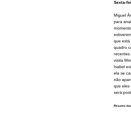
Sexta-fe
Miguel Ân
para anal
momento 
estivere
que está
quadro c
recentes.
visita Mi
Isabel ex
ela se ca
não apar
que eles 
será pos
Resumo das