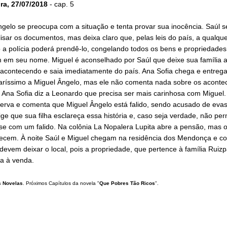
ira, 27/07/2018
- cap. 5
gelo se preocupa com a situação e tenta provar sua inocência. Saúl s
isar os documentos, mas deixa claro que, pelas leis do país, a qualqu
a polícia poderá prendê-lo, congelando todos os bens e propriedades
m em seu nome. Miguel é aconselhado por Saúl que deixe sua família a
 acontecendo e saia imediatamente do país. Ana Sofia chega e entreg
aríssimo a Miguel Ângelo, mas ele não comenta nada sobre os aconte
 Ana Sofia diz a Leonardo que precisa ser mais carinhosa com Miguel.
nerva e comenta que Miguel Ângelo está falido, sendo acusado de evasã
ige que sua filha esclareça essa história e, caso seja verdade, não per
se com um falido. Na colônia La Nopalera Lupita abre a pensão, mas o
ecem. À noite Saúl e Miguel chegam na residência dos Mendonça e 
devem deixar o local, pois a propriedade, que pertence à família Ruizp
ta à venda.
 Novelas
. Próximos Capítulos da novela "
Que Pobres Tão Ricos
".