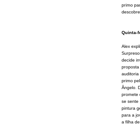
primo par
descobre
Quinta-f
Alex expl
Surpreso
decide in
proposta 
auditoria
primo pel
Ângelo. D
promete 
se sente
pintura g
para a j
a filha d