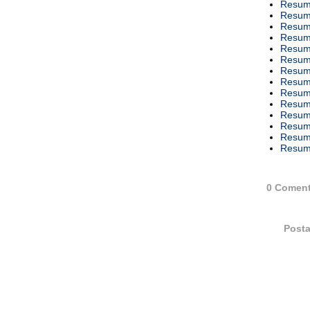
Resumo
Resumo
Resumo
Resumo
Resumo
Resumo
Resumo
Resumo
Resumo
Resumo
Resumo
Resumo
Resumo
Resumo
0 Coment
Posta