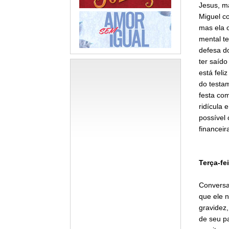
Jesus, m
Miguel c
mas ela 
mental t
defesa do
ter saído
está feli
do testam
festa co
ridícula 
possível
financeir
Terça-fei
Conversan
que ele n
gravidez,
de seu p