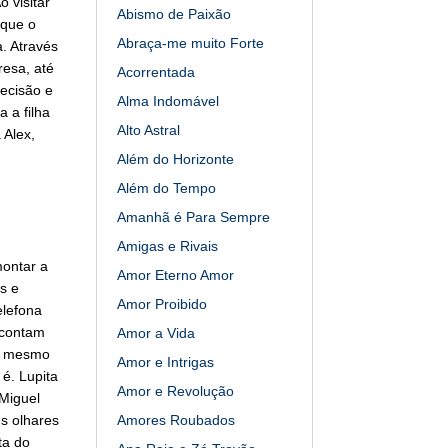
 visitar
Abismo de Paixão
 que o
Abraça-me muito Forte
. Através
resa, até
Acorrentada
ecisão e
Alma Indomável
 a filha
Alto Astral
 Alex,
Além do Horizonte
Além do Tempo
Amanhã é Para Sempre
Amigas e Rivais
ontar a
Amor Eterno Amor
s e
Amor Proibido
elefona
 contam
Amor a Vida
ao mesmo
Amor e Intrigas
é. Lupita
Amor e Revolução
 Miguel
s olhares
Amores Roubados
ta do