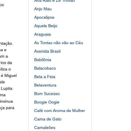
Ana Raio e Zé Trovão
os
Anjo Mau
Apocalipse
Aquele Beijo
Araguaia
As Tontas não vão ao Céu
ntação.
sa e
Avenida Brasil
tam a
Babilônia
rios da
Balacobaco
liza o
 é Miguel
Bela a Feia
ele
Belaventura
 Lupita
Bom Sucesso
uma
insinua
Boogie Oogie
nça para
Café com Aroma de Mulher
Cama de Gato
Camaleões