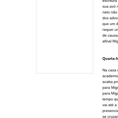
escritura
sua avó 
neto não 
dos advog
que um d
requer um
de causar
afinal Mi
Quarta-f
Na casa 
academia 
acaba pre
para Mig
para Mig
tempo qu
vai até a
presencia
se cruza