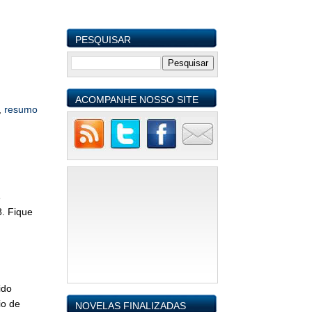
PESQUISAR
ACOMPANHE NOSSO SITE
,
resumo
s
8. Fique
ido
io de
NOVELAS FINALIZADAS