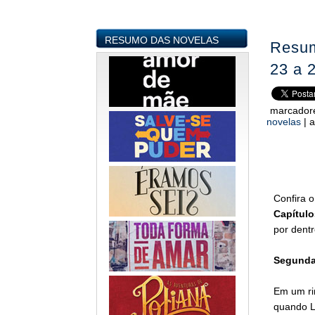
RESUMO DAS NOVELAS
Resum
23 a 
marcador
novelas
|
a
Confira 
Capítulo
por dentr
Segunda-
Em um ri
quando Lu