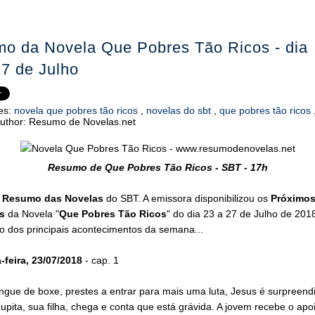
o da Novela Que Pobres Tão Ricos - dia
27 de Julho
es:
novela que pobres tão ricos
,
novelas do sbt
,
que pobres tão ricos
uthor:
Resumo de Novelas.net
Resumo de Que Pobres Tão Ricos - SBT - 17h
o
Resumo das Novelas
do SBT. A emissora disponibilizou os
Próximo
s
da Novela "
Que Pobres Tão Ricos
" do dia 23 a 27 de Julho de 201
o dos principais acontecimentos da semana...
feira, 23/07/2018
- cap. 1
ngue de boxe, prestes a entrar para mais uma luta, Jesus é surpreend
pita, sua filha, chega e conta que está grávida. A jovem recebe o apo