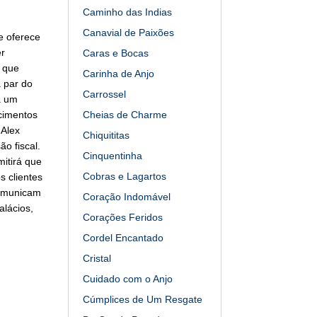
Caminho das Indias
Canavial de Paixões
e oferece
er
Caras e Bocas
 que
Carinha de Anjo
 par do
Carrossel
a um
cimentos
Cheias de Charme
 Alex
Chiquititas
o fiscal.
Cinquentinha
mitirá que
Cobras e Lagartos
s clientes
comunicam
Coração Indomável
alácios,
Corações Feridos
Cordel Encantado
Cristal
Cuidado com o Anjo
Cúmplices de Um Resgate