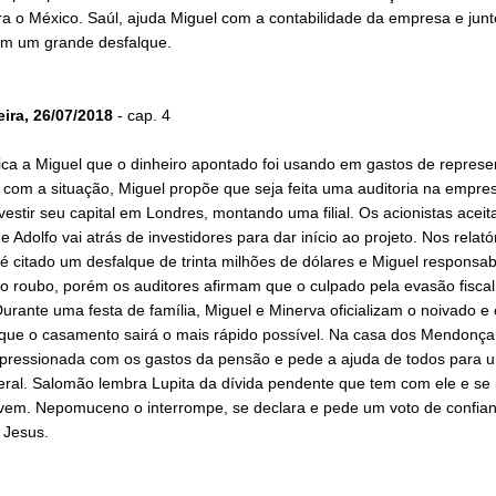
a o México. Saúl, ajuda Miguel com a contabilidade da empresa e junt
m um grande desfalque.
eira, 26/07/2018
- cap. 4
ica a Miguel que o dinheiro apontado foi usando em gastos de represe
 com a situação, Miguel propõe que seja feita uma auditoria na empre
vestir seu capital em Londres, montando uma filial. Os acionistas acei
e Adolfo vai atrás de investidores para dar início ao projeto. Nos relató
 é citado um desfalque de trinta milhões de dólares e Miguel responsabi
o roubo, porém os auditores afirmam que o culpado pela evasão fiscal
urante uma festa de família, Miguel e Minerva oficializam o noivado e 
que o casamento sairá o mais rápido possível. Na casa dos Mendonça
 pressionada com os gastos da pensão e pede a ajuda de todos para 
eral. Salomão lembra Lupita da dívida pendente que tem com ele e se 
ovem. Nepomuceno o interrompe, se declara e pede um voto de confia
e Jesus.