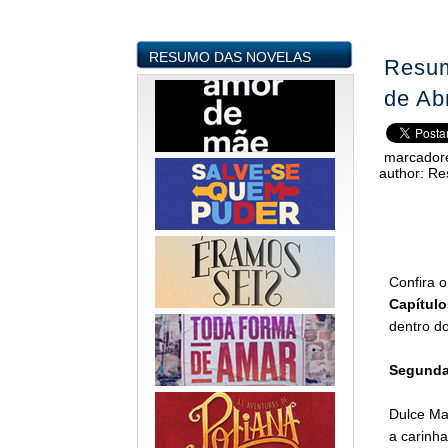
RESUMO DAS NOVELAS
Resum
de Abr
marcador
author:
Re
Confira 
Capítulo
dentro do
Segunda-
Dulce Mar
a carinh