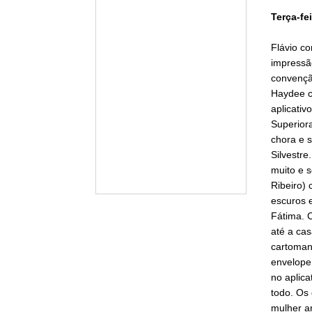
Terça-fei
Flávio co
impressão
convenção
Haydee c
aplicati
Superiora
chora e s
Silvestr
muito e 
Ribeiro)
escuros 
Fátima. C
até a cas
cartoman
envelope
no aplica
todo. Os
mulher a