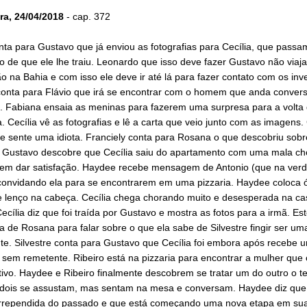
ra, 24/04/2018
- cap. 372
nta para Gustavo que já enviou as fotografias para Cecília, que passam
 de que ele lhe traiu. Leonardo que isso deve fazer Gustavo não viaja
 na Bahia e com isso ele deve ir até lá para fazer contato com os inve
onta para Flávio que irá se encontrar com o homem que anda conver
vo. Fabiana ensaia as meninas para fazerem uma surpresa para a volta
. Cecília vê as fotografias e lê a carta que veio junto com as imagens. 
e sente uma idiota. Franciely conta para Rosana o que descobriu sobr
e. Gustavo descobre que Cecília saiu do apartamento com uma mala c
sem dar satisfação. Haydee recebe mensagem de Antonio (que na ver
 convidando ela para se encontrarem em uma pizzaria. Haydee coloca 
e lenço na cabeça. Cecília chega chorando muito e desesperada na ca
ecília diz que foi traída por Gustavo e mostra as fotos para a irmã. Est
a de Rosana para falar sobre o que ela sabe de Silvestre fingir ser um
te. Silvestre conta para Gustavo que Cecília foi embora após recebe 
 sem remetente. Ribeiro está na pizzaria para encontrar a mulher que
tivo. Haydee e Ribeiro finalmente descobrem se tratar um do outro o 
 dois se assustam, mas sentam na mesa e conversam. Haydee diz qu
rrependida do passado e que está começando uma nova etapa em sua