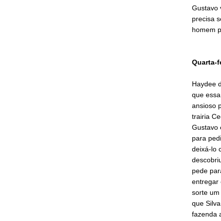
Gustavo v
precisa 
homem p
Quarta-f
Haydee d
que essa 
ansioso p
trairia 
Gustavo 
para pedi
deixá-lo 
descobri
pede para
entregar 
sorte um
que Silva
fazenda a