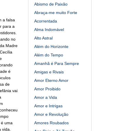
Abismo de Paixão
Abraça-me muito Forte
 a falsa
Acorrentada
r para a
Alma Indomável
stidores.
Alto Astral
sando no
 da Madre
Além do Horizonte
Cecília
Além do Tempo
e
Amanhã é Para Sempre
horando
dade é
Amigas e Rivais
óculos
Amor Eterno Amor
sa de
Amor Proibido
efânia vai
a
Amor a Vida
um
Amor e Intrigas
 conheceu
Amor e Revolução
tempo
e é uma
Amores Roubados
 vida.