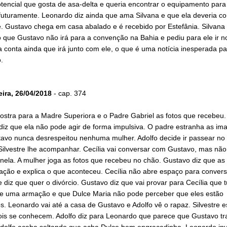
otencial que gosta de asa-delta e queria encontrar o equipamento para
futuramente. Leonardo diz ainda que ama Silvana e que ela deveria co
. Gustavo chega em casa abalado e é recebido por Estefânia. Silvana 
que Gustavo não irá para a convenção na Bahia e pediu para ele ir no
a conta ainda que irá junto com ele, o que é uma notícia inesperada pa
.
eira, 26/04/2018
- cap. 374
ostra para a Madre Superiora e o Padre Gabriel as fotos que recebeu.
 diz que ela não pode agir de forma impulsiva. O padre estranha as im
tavo nunca desrespeitou nenhuma mulher. Adolfo decide ir passear no
Silvestre lhe acompanhar. Cecília vai conversar com Gustavo, mas não
nela. A mulher joga as fotos que recebeu no chão. Gustavo diz que as 
ção e explica o que aconteceu. Cecília não abre espaço para convers
e diz que quer o divórcio. Gustavo diz que vai provar para Cecília que 
e uma armação e que Dulce Maria não pode perceber que eles estão
. Leonardo vai até a casa de Gustavo e Adolfo vê o rapaz. Silvestre e
ois se conhecem. Adolfo diz para Leonardo que parece que Gustavo tr
 Adolfo acaba soltando que acha Dulce bem engraçadinha. Leonardo in