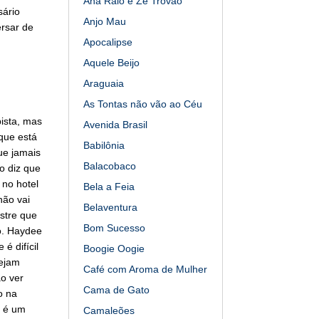
Ana Raio e Zé Trovão
sário
Anjo Mau
rsar de
Apocalipse
Aquele Beijo
Araguaia
As Tontas não vão ao Céu
ista, mas
Avenida Brasil
 que está
Babilônia
ue jamais
Balacobaco
o diz que
 no hotel
Bela a Feia
não vai
Belaventura
estre que
Bom Sucesso
o. Haydee
é difícil
Boogie Oogie
sejam
Café com Aroma de Mulher
o ver
Cama de Gato
o na
o é um
Camaleões