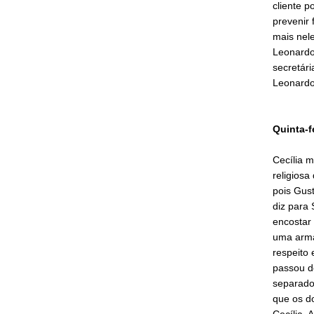
cliente p
prevenir 
mais nele
Leonardo 
secretári
Leonardo
Quinta-f
Cecília m
religiosa
pois Gus
diz para 
encostar 
uma arma
respeito 
passou d
separados
que os d
Cecília.