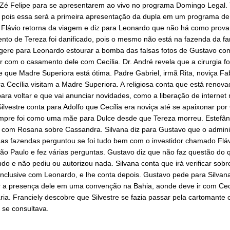
 Zé Felipe para se apresentarem ao vivo no programa Domingo Legal.
, pois essa será a primeira apresentação da dupla em um programa de
. Flávio retorna da viagem e diz para Leonardo que não há como prova
to de Tereza foi danificado, pois o mesmo não está na fazenda da fam
ugere para Leonardo estourar a bomba das falsas fotos de Gustavo com
 com o casamento dele com Cecília. Dr. André revela que a cirurgia f
 que Madre Superiora está ótima. Padre Gabriel, irmã Rita, noviça Fa
a Cecília visitam a Madre Superiora. A religiosa conta que está renova
ara voltar e que vai anunciar novidades, como a liberação de internet 
Silvestre conta para Adolfo que Cecília era noviça até se apaixonar po
mpre foi como uma mãe para Dulce desde que Tereza morreu. Estefân
 com Rosana sobre Cassandra. Silvana diz para Gustavo que o admini
as fazendas perguntou se foi tudo bem com o investidor chamado Flá
ão Paulo e fez várias perguntas. Gustavo diz que não faz questão do 
ndo e não pediu ou autorizou nada. Silvana conta que irá verificar sobr
 inclusive com Leonardo, e lhe conta depois. Gustavo pede para Silvan
r a presença dele em uma convenção na Bahia, aonde deve ir com Cecí
ia. Franciely descobre que Silvestre se fazia passar pela cartomante
 se consultava.