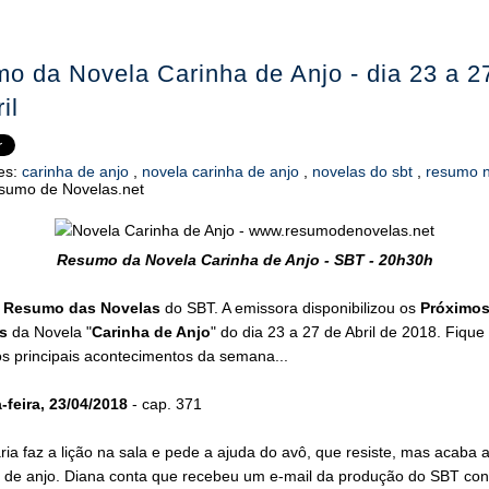
o da Novela Carinha de Anjo - dia 23 a 2
il
es:
carinha de anjo
,
novela carinha de anjo
,
novelas do sbt
,
resumo 
sumo de Novelas.net
Resumo da Novela Carinha de Anjo - SBT - 20h30h
o
Resumo das Novelas
do SBT. A emissora disponibilizou os
Próximo
s
da Novela "
Carinha de Anjo
" do dia 23 a 27 de Abril de 2018. Fique
s principais acontecimentos da semana...
feira, 23/04/2018
- cap. 371
ia faz a lição na sala e pede a ajuda do avô, que resiste, mas acaba 
a de anjo. Diana conta que recebeu um e-mail da produção do SBT co