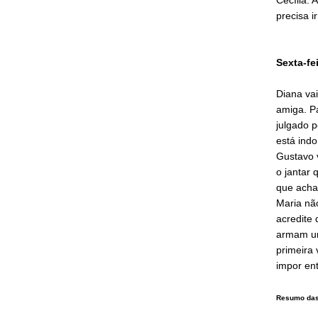
precisa 
Sexta-fe
Diana vai
amiga. P
julgado p
está indo
Gustavo v
o jantar q
que acha
Maria nã
acredite 
armam um
primeira 
impor ent
Resumo das