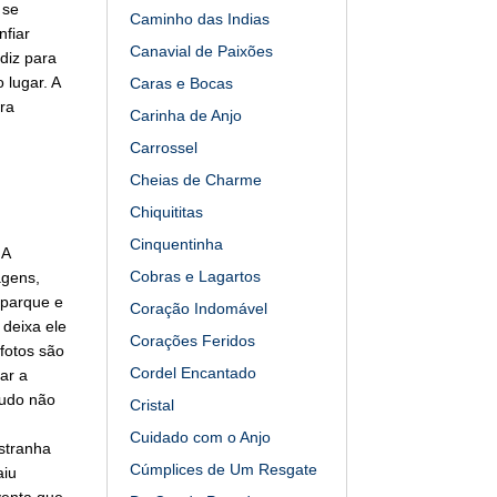
 se
Caminho das Indias
nfiar
Canavial de Paixões
diz para
 lugar. A
Caras e Bocas
ra
Carinha de Anjo
Carrossel
Cheias de Charme
Chiquititas
Cinquentinha
 A
Cobras e Lagartos
agens,
 parque e
Coração Indomável
 deixa ele
Corações Feridos
fotos são
Cordel Encantado
ar a
tudo não
Cristal
Cuidado com o Anjo
stranha
Cúmplices de Um Resgate
aiu
venta que