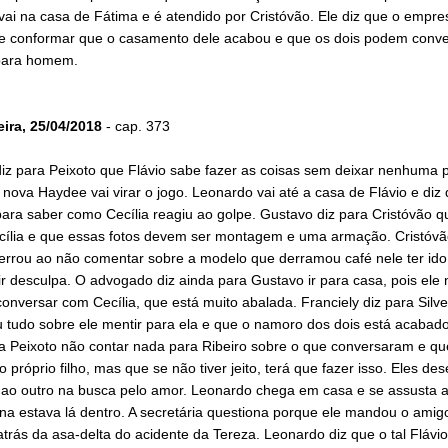
ai na casa de Fátima e é atendido por Cristóvão. Ele diz que o empre
se conformar que o casamento dele acabou e que os dois podem conve
ara homem.
eira, 25/04/2018
- cap. 373
iz para Peixoto que Flávio sabe fazer as coisas sem deixar nenhuma p
nova Haydee vai virar o jogo. Leonardo vai até a casa de Flávio e diz
ara saber como Cecília reagiu ao golpe. Gustavo diz para Cristóvão q
Cecília e que essas fotos devem ser montagem e uma armação. Cristóvã
errou ao não comentar sobre a modelo que derramou café nele ter ido
r desculpa. O advogado diz ainda para Gustavo ir para casa, pois ele 
conversar com Cecília, que está muito abalada. Franciely diz para Silv
u tudo sobre ele mentir para ela e que o namoro dos dois está acabad
 Peixoto não contar nada para Ribeiro sobre o que conversaram e que 
o próprio filho, mas que se não tiver jeito, terá que fazer isso. Eles de
 ao outro na busca pelo amor. Leonardo chega em casa e se assusta a
na estava lá dentro. A secretária questiona porque ele mandou o amig
trás da asa-delta do acidente da Tereza. Leonardo diz que o tal Flávi