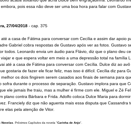
ir embora, pois essa não deve ser uma boa hora para falar com Gustav
ira, 27/04/2018
- cap. 375
 até a casa de Fátima para conversar com Cecília e assim dar apoio p
adre Gabriel cobra respostas de Gustavo após ver as fotos. Gustavo s
or todos. Leonardo envia um áudio para Flávio, diz que o plano deu ce
 viajar e que espera voltar em meio a uma depressão total na família L
ai até a casa de Fátima para conversar com Cecília. Dulce diz ao avô
ue gostaria de fazer ele ficar feliz, mas isso é difícil. Cecília diz para 
 melhor os dois fingirem serem casados aos finais de semana para qu
o sofra durante o processo de separação. Gustavo implora para que Ce
que ele jamais lhe traiu, mas a mulher é firme com ele. Miguel e Zé Fel
 plano contra Bárbara e Frida. Adolfo coloca Dulce Maria para dormir
vez. Franciely diz que não aguenta mais essa disputa que Cassandra t
re elas pela atenção de Vitor.
 Novelas
. Próximos Capítulos da novela "
Carinha de Anjo
".