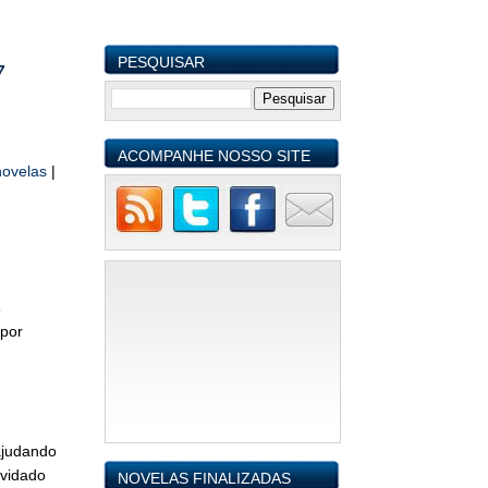
PESQUISAR
7
ACOMPANHE NOSSO SITE
novelas
|
s
 por
ajudando
nvidado
NOVELAS FINALIZADAS