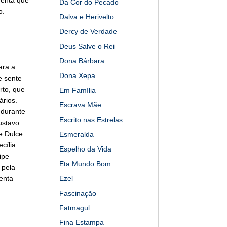
Da Cor do Pecado
o.
Dalva e Herivelto
Dercy de Verdade
Deus Salve o Rei
Dona Bárbara
ara a
Dona Xepa
e sente
rto, que
Em Família
ários.
Escrava Mãe
 durante
Escrito nas Estrelas
Gustavo
e Dulce
Esmeralda
cília
Espelho da Vida
ipe
Eta Mundo Bom
 pela
enta
Ezel
Fascinação
Fatmagul
Fina Estampa