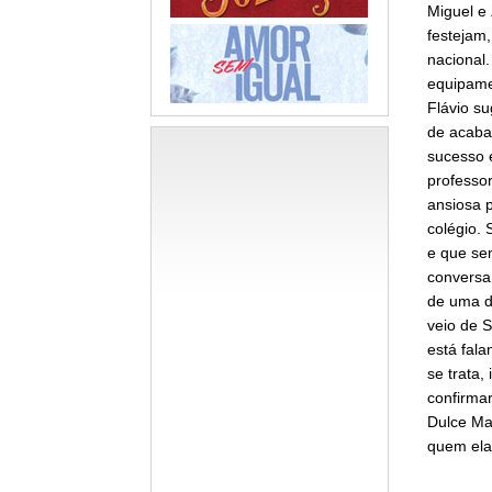
Miguel e
festejam
nacional
equipamen
Flávio s
de acabar
sucesso e
professor
ansiosa p
colégio. 
e que se
conversa
de uma d
veio de S
está fala
se trata,
confirma
Dulce Mar
quem ela