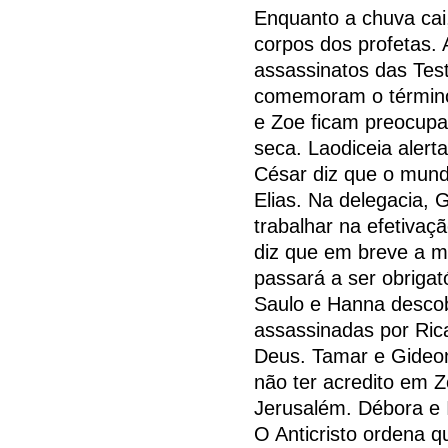
Enquanto a chuva cai
corpos dos profetas. 
assassinatos das Te
comemoram o término
e Zoe ficam preocupa
seca. Laodiceia alerta
César diz que o mund
Elias. Na delegacia, G
trabalhar na efetiva
diz que em breve a m
passará a ser obrigat
Saulo e Hanna desco
assassinadas por Rica
Deus. Tamar e Gideon
não ter acredito em 
Jerusalém. Débora e 
O Anticristo ordena q