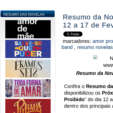
RESUMO DAS NOVELAS
Resumo da Nov
12 a 17 de Fev
marcadores:
amor pro
band
,
resumo novela
Resumo da Nov
Confira o
Resumo da
disponibilizou os
Próx
Proibido
" do dia 12 
dentro dos principai