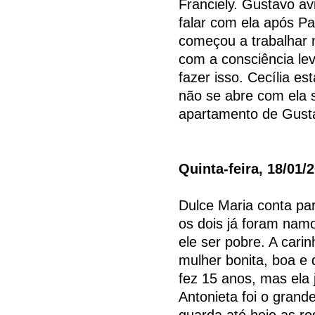
Franciely. Gustavo av
falar com ela após Pa
começou a trabalhar n
com a consciência le
fazer isso. Cecília e
não se abre com ela s
apartamento de Gust
Quinta-feira, 18/01/
Dulce Maria conta pa
os dois já foram nam
ele ser pobre. A cari
mulher bonita, boa e
fez 15 anos, mas ela 
Antonieta foi o grand
guarda até hoje as r