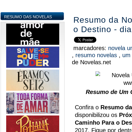
RESUMO DAS NOVELAS
Resumo da No
o Destino - d
marcadores:
novela u
,
resumo novelas
,
um 
de Novelas.net
Resumo de Um C
Confira o
Resumo da
disponibilizou os
Próx
Caminho Para o Des
2017. Fique por dentr