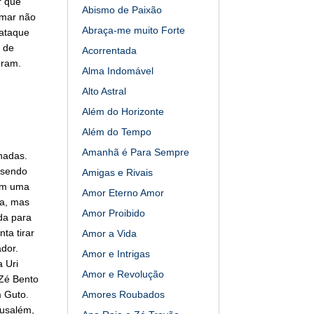
r que
Abismo de Paixão
amar não
Abraça-me muito Forte
 ataque
 de
Acorrentada
eram.
Alma Indomável
Alto Astral
Além do Horizonte
Além do Tempo
Amanhã é Para Sempre
nadas.
 sendo
Amigas e Rivais
 em uma
Amor Eterno Amor
la, mas
Amor Proibido
da para
ta tirar
Amor a Vida
dor.
Amor e Intrigas
a Uri
Amor e Revolução
 Zé Bento
m Guto.
Amores Roubados
rusalém,