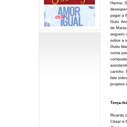
Hanna. Sa
desespera
pagar a f
Guto. And
de Marta.
seguem e
sobre a s
Dudu libe
conta pa
computado
assistent
carinho.
fala sobr
projetos 
Terça-fei
Ricardo 
César e 