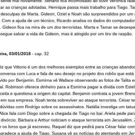
 sente mal novamente. Stefano fica incomodado ao ouvir Verônica fala
dar as crianças adotadas. Henrique passa mais trabalho para Tiago. T
s desculpas de Marta. Gideon, Oziel e Noah são surpreendidos por um
a. Com a ajuda de um técnico, Ricardo analisa os dados do computador
. Gideon fica na mira de um dos terroristas. Marta e Tamar se desesp
egue salvar a vida de Gideon, mas é atingido por um tiro de raspão.
eira, 03/01/2018
- cap. 32
diz que Vittorio é um dos melhores exemplos entre as crianças abando
conversa com Luca e fala de seu desejo no projeto dos robôs que está
vido por Benjamin. Esmirna vê Wallace observando as fotos de Talita
al. Robinson oferece dinheiro para a Esmirna pagar a dívida com Este
ceita e questiona a origem do capital. Benjamin contrata a jovem Bren
 em sua empresa. Noah tenta sobreviver ao ataque terrorista. César ten
úvidas com Rodrigo sobre os assassinatos. Natália investiga um tatua
 Alice fala com Diogo sobre a chegada de Tiago no bar. Ariela pede par
 divórcio. Bárbara e Arthur noticiam o ataque terrorista em Jerusalém.
e os livros que já escreveu. Raquel diz que pedirá para César falar co
agradece a ajuda de Tiago. Susana vê as notícias do atentando em Je