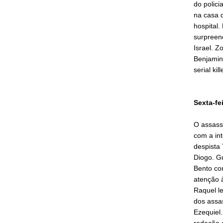
do polici
na casa 
hospital
surpreen
Israel. 
Benjamin
serial kill
Sexta-fe
O assassi
com a int
despista 
Diogo. Gu
Bento con
atenção 
Raquel le
dos assa
Ezequiel
redação d