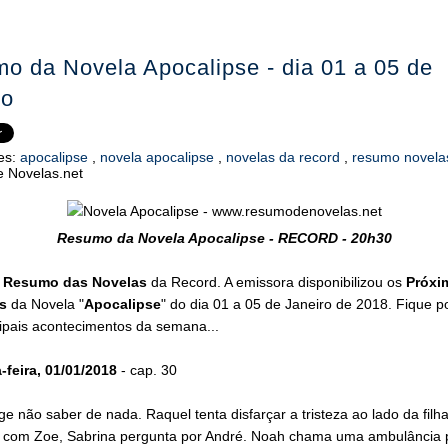
o da Novela Apocalipse - dia 01 a 05 de
ro
es:
apocalipse
,
novela apocalipse
,
novelas da record
,
resumo novel
 Novelas.net
Resumo da Novela Apocalipse - RECORD - 20h30
o
Resumo das Novelas
da Record. A emissora disponibilizou os
Próxi
s
da Novela "
Apocalipse
" do dia 01 a 05 de Janeiro de 2018. Fique p
cipais acontecimentos da semana...
feira, 01/01/2018
- cap. 30
ge não saber de nada. Raquel tenta disfarçar a tristeza ao lado da filh
 com Zoe, Sabrina pergunta por André. Noah chama uma ambulância 