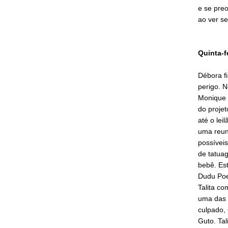
e se pre
ao ver se
Quinta-f
Débora fi
perigo. 
Monique e
do proje
até o lei
uma reun
possíveis
de tatua
bebê. Es
Dudu Poei
Talita c
uma das s
culpado, 
Guto. Tal