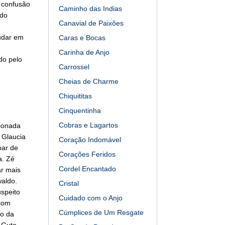
a confusão
Caminho das Indias
 do
Canavial de Paixões
udar em
Caras e Bocas
Carinha de Anjo
do pelo
Carrossel
Cheias de Charme
Chiquititas
Cinquentinha
Cobras e Lagartos
sionada
 Glaucia
Coração Indomável
bar de
Corações Feridos
a. Zé
Cordel Encantado
ar mais
aldo.
Cristal
uspeito
Cuidado com o Anjo
 com
Cúmplices de Um Resgate
ro da
a Guto