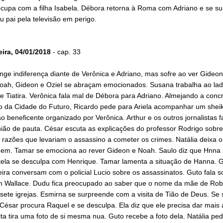
ocupa com a filha Isabela. Débora retorna à Roma com Adriano e se s
u pai pela televisão em perigo.
eira, 04/01/2018
- cap. 33
nge indiferença diante de Verônica e Adriano, mas sofre ao ver Gideo
Noah, Gideon e Oziel se abraçam emocionados. Susana trabalha ao la
 Tiatira. Verônica fala mal de Débora para Adriano. Almejando a conc
to da Cidade do Futuro, Ricardo pede para Ariela acompanhar um shei
lão beneficente organizado por Verônica. Arthur e os outros jornalistas 
ião de pauta. César escuta as explicações do professor Rodrigo sobre
 razões que levariam o assassino a cometer os crimes. Natália deixa o
gem. Tamar se emociona ao rever Gideon e Noah. Saulo diz que Hnna
tela se desculpa com Henrique. Tamar lamenta a situação de Hanna. G
ra conversam com o policial Lucio sobre os assassinatos. Guto fala s
om Wallace. Dudu fica preocupado ao saber que o nome da mãe de Rob
ete igrejas. Esmirna se surpreende com a visita de Tião de Deus. Se 
César procura Raquel e se desculpa. Ela diz que ele precisa dar mais
ita tira uma foto de si mesma nua. Guto recebe a foto dela. Natália pe