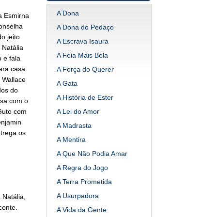
A Dona
ra Esmirna
conselha
A Dona do Pedaço
o jeito
A Escrava Isaura
 Natália
A Feia Mais Bela
 e fala
ara casa.
A Força do Querer
. Wallace
A Gata
dos do
A História de Ester
rsa com o
 Guto com
A Lei do Amor
enjamin
A Madrasta
trega os
A Mentira
A Que Não Podia Amar
A Regra do Jogo
A Terra Prometida
A Usurpadora
Natália,
cente.
A Vida da Gente