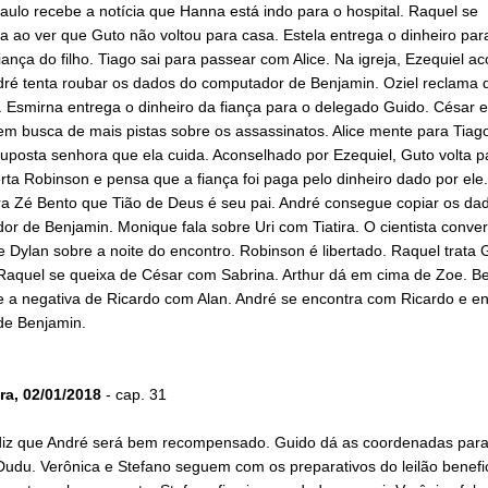
ulo recebe a notícia que Hanna está indo para o hospital. Raquel se
 ao ver que Guto não voltou para casa. Estela entrega o dinheiro pa
iança do filho. Tiago sai para passear com Alice. Na igreja, Ezequiel a
ré tenta roubar os dados do computador de Benjamin. Oziel reclama d
 Esmirna entrega o dinheiro da fiança para o delegado Guido. César e
m busca de mais pistas sobre os assassinatos. Alice mente para Tiago
uposta senhora que ela cuida. Aconselhado por Ezequiel, Guto volta p
rta Robinson e pensa que a fiança foi paga pelo dinheiro dado por ele
ra Zé Bento que Tião de Deus é seu pai. André consegue copiar os da
r de Benjamin. Monique fala sobre Uri com Tiatira. O cientista conve
e Dylan sobre a noite do encontro. Robinson é libertado. Raquel trata
 Raquel se queixa de César com Sabrina. Arthur dá em cima de Zoe. B
e a negativa de Ricardo com Alan. André se encontra com Ricardo e en
de Benjamin.
ra, 02/01/2018
- cap. 31
diz que André será bem recompensado. Guido dá as coordenadas para 
Dudu. Verônica e Stefano seguem com os preparativos do leilão benefi