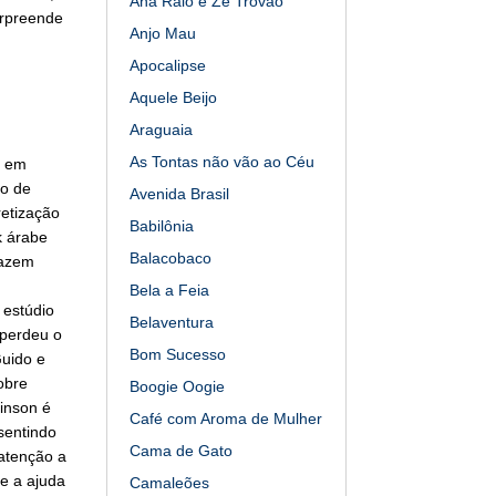
Ana Raio e Zé Trovão
urpreende
Anjo Mau
Apocalipse
Aquele Beijo
Araguaia
As Tontas não vão ao Céu
n em
do de
Avenida Brasil
retização
Babilônia
k árabe
Balacobaco
fazem
Bela a Feia
 estúdio
Belaventura
 perdeu o
Bom Sucesso
uido e
obre
Boogie Oogie
inson é
Café com Aroma de Mulher
sentindo
Cama de Gato
 atenção a
de a ajuda
Camaleões