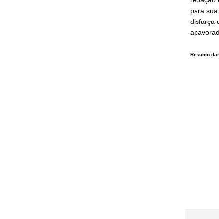
para sua 
disfarça
apavorad
Resumo das