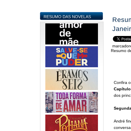
RESUMO DAS NOVELAS
Resum
Janei
marcador
Resumo de
Confira 
Capítulo
dos prin
Segunda-
André fin
conversa