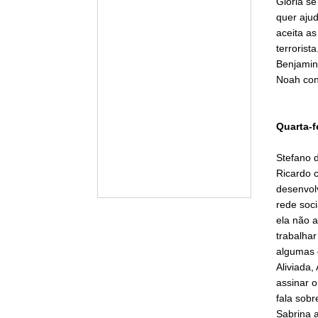
Glória se
quer aju
aceita a
terrorist
Benjamin
Noah cons
Quarta-f
Stefano 
Ricardo 
desenvol
rede soci
ela não a
trabalhar
algumas d
Aliviada,
assinar o
fala sobr
Sabrina 