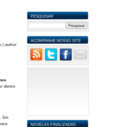
PESQUISAR
ACOMPANHE NOSSO SITE
as
|
author:
mos
or dentro
a. Em
para
NOVELAS FINALIZADAS