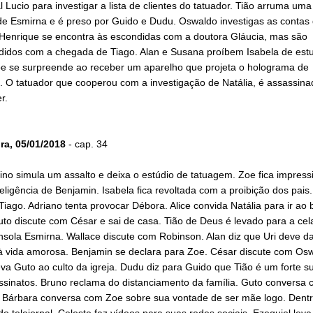
al Lucio para investigar a lista de clientes do tatuador. Tião arruma um
de Esmirna e é preso por Guido e Dudu. Oswaldo investigas as contas
. Henrique se encontra às escondidas com a doutora Gláucia, mas são
didos com a chegada de Tiago. Alan e Susana proíbem Isabela de est
Zoe se surpreende ao receber um aparelho que projeta o holograma de
. O tatuador que cooperou com a investigação de Natália, é assassina
er.
ira, 05/01/2018
- cap. 34
no simula um assalto e deixa o estúdio de tatuagem. Zoe fica impres
eligência de Benjamin. Isabela fica revoltada com a proibição dos pais.
Tiago. Adriano tenta provocar Débora. Alice convida Natália para ir ao 
to discute com César e sai de casa. Tião de Deus é levado para a cel
sola Esmirna. Wallace discute com Robinson. Alan diz que Uri deve d
à vida amorosa. Benjamin se declara para Zoe. César discute com Osw
va Guto ao culto da igreja. Dudu diz para Guido que Tião é um forte s
ssinatos. Bruno reclama do distanciamento da família. Guto conversa
. Bárbara conversa com Zoe sobre sua vontade de ser mãe logo. Dent
o telejornal. Celeste faz vídeos para suas redes sociais. Ezequiel lev